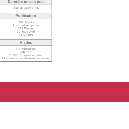
Dernière mise à jour
jeudi 30 juillet 2026
Publication
1048 Articles
Aucun album photo
223 Brèves
35 Sites Web
24 Auteurs
Visites
371 aujourd’hui
334 hier
1015687 depuis le début
27 visiteurs actuellement connectés