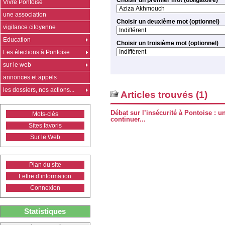
Choisir un premier mot (obligatoire)
Vivre Pontoise
une association
Choisir un deuxième mot (optionnel)
vigilance citoyenne
Education
Choisir un troisième mot (optionnel)
Les élections à Pontoise
sur le web
annonces et appels
les dossiers, nos actions...
Articles trouvés (1)
Débat sur l’insécurité à Pontoise : 
Mots-clés
continuer...
Sites favoris
Sur le Web
Plan du site
Lettre d’information
Connexion
Statistiques