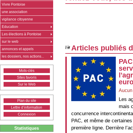
Vivre Pontoise
une association
vigilance citoyenne
Education
Les élections à Pontoise
sur le web
Articles publiés 
annonces et appels
les dossiers, nos actions...
PAC 
serv
Mots-clés
l’ag
Sites favoris
eur
Sur le Web
Aucun
Les ag
Plan du site
mais c
Lettre d’information
concurrence intercontinentale
Connexion
PAC, et même de certaines 
première ligne. Derrière l’
Statistiques