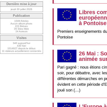
Dernière mise à jour
jeudi 30 juillet 2026
Libres com
Publication
européenne
1048 Articles
à Pontoise
Aucun album photo
223 Brèves
35 Sites Web
Premiers enseignements du 
24 Auteurs
Pontoise
Visites
340 aujourd’hui
430 hier
1014927 depuis le début
11 visiteurs actuellement connectés
26 Mai : S
animée sur
Pari gagné : nous étions ci
soir, pour débattre, avec le
différentes démarches en p
évident en cette période d’
joué son (…)
L’Europe à