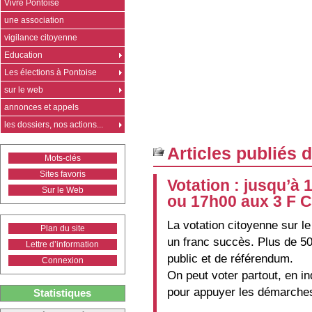
Vivre Pontoise
une association
vigilance citoyenne
Education
Les élections à Pontoise
sur le web
annonces et appels
les dossiers, nos actions...
Articles publiés 
Mots-clés
Sites favoris
Votation : jusqu’à
Sur le Web
ou 17h00 aux 3 F 
La votation citoyenne sur 
Plan du site
un franc succès. Plus de 5
Lettre d’information
public et de référendum.
Connexion
On peut voter partout, en i
pour appuyer les démarches
Statistiques