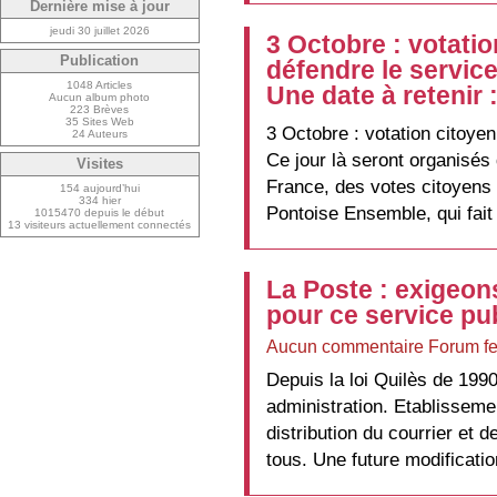
Dernière mise à jour
jeudi 30 juillet 2026
3 Octobre : votati
Publication
défendre le servic
1048 Articles
Une date à retenir 
Aucun album photo
223 Brèves
35 Sites Web
3 Octobre : votation citoye
24 Auteurs
Ce jour là seront organisés
Visites
France, des votes citoyens 
154 aujourd’hui
334 hier
Pontoise Ensemble, qui fait 
1015470 depuis le début
13 visiteurs actuellement connectés
La Poste : exigeon
pour ce service pub
Aucun commentaire Forum f
Depuis la loi Quilès de 1990
administration. Etablissemen
distribution du courrier et d
tous. Une future modificatio