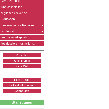
Vivre Pontoise
une association
vigilance citoyenne
Education
Les élections à Pontoise
sur le web
annonces et appels
les dossiers, nos actions...
Mots-clés
Sites favoris
Sur le Web
Plan du site
Lettre d’information
Connexion
Statistiques