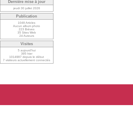
Dernière mise à jour
jeudi 30 juillet 2026
Publication
1048 Articles
Aucun album photo
223 Brèves
35 Sites Web
24 Auteurs
Visites
5 aujourd’hui
395 hier
1014987 depuis le début
7 visiteurs actuellement connectés