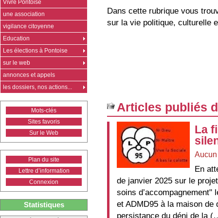
Vivre Pontoise
Dans cette rubrique vous trou
une association
sur la vie politique, culturelle
vigilance citoyenne
Education
Les élections à Pontoise
sur le web
annonces et appels
les dossiers, nos actions...
Articles publiés 
Mots-clés
Sites favoris
La f
Sur le Web
sile
Aucun
Plan du site
En att
Lettre d’information
de janvier 2025 sur le projet
Connexion
soins d’accompagnement" l
et ADMD95 à la maison de q
Statistiques
persistance du déni de la (