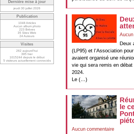
Dernière mise à jour
jeudi 30 juillet 2026
Publication
Deux
1048 Articles
atten
Aucun album photo
223 Brèves
35 Sites Web
Aucun
24 Auteurs
Deux a
Visites
(LP95) et l’Association pou
262 aujourd’hui
395 hier
avaient organisé une réunion 
1015244 depuis le début
5 visiteurs actuellement connectés
vie qui sera remis en débat 
2024.
Le (…)
Réu
le c
Pont
piét
Aucun commentaire