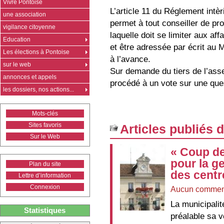
Vivre Pontoise
L’article 11 du Réglement intè
une association
permet à tout conseiller de pr
vigilance citoyenne
laquelle doit se limiter aux aff
Education
et être adressée par écrit au
Les élections à Pontoise
à l’avance.
sur le web
Sur demande du tiers de l’asse
annonces et appels
procédé à un vote sur une ques
les dossiers, nos actions...
Mots-clés
Sites favoris
Articles publiés 
Sur le Web
« Coup de
pour la g
Plan du site
des centr
Lettre d’information
Connexion
Aucun commen
La municipali
Statistiques
préalable sa v