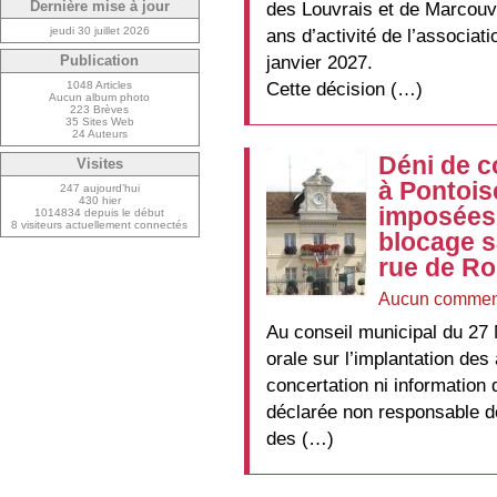
des Louvrais et de Marcouvi
Dernière mise à jour
jeudi 30 juillet 2026
ans d’activité de l’associat
janvier 2027.
Publication
Cette décision (…)
1048 Articles
Aucun album photo
223 Brèves
35 Sites Web
24 Auteurs
Déni de c
Visites
à Pontois
247 aujourd’hui
430 hier
imposées 
1014834 depuis le début
8 visiteurs actuellement connectés
blocage s
rue de R
Aucun commen
Au conseil municipal du 27
orale sur l’implantation de
concertation ni information 
déclarée non responsable de 
des (…)