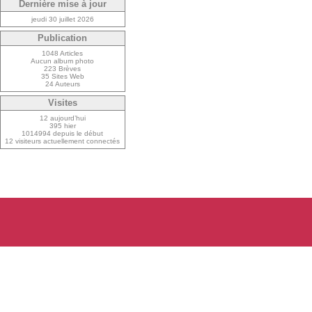
Dernière mise à jour
jeudi 30 juillet 2026
Publication
1048 Articles
Aucun album photo
223 Brèves
35 Sites Web
24 Auteurs
Visites
12 aujourd’hui
395 hier
1014994 depuis le début
12 visiteurs actuellement connectés