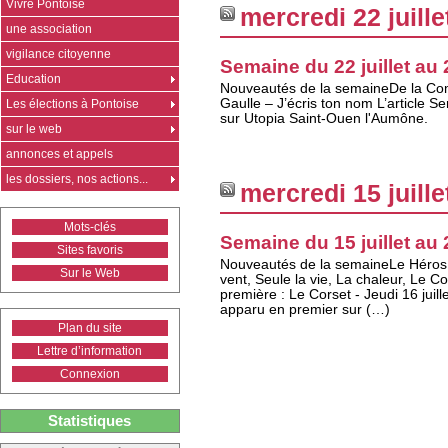
Vivre Pontoise
mercredi 22 juille
une association
vigilance citoyenne
Semaine du 22 juillet au 2
Education
Nouveautés de la semaineDe la Comé
Gaulle – J’écris ton nom L’article Se
Les élections à Pontoise
sur Utopia Saint-Ouen l'Aumône.
sur le web
annonces et appels
les dossiers, nos actions...
mercredi 15 juille
Mots-clés
Semaine du 15 juillet au 2
Sites favoris
Nouveautés de la semaineLe Héros d
Sur le Web
vent, Seule la vie, La chaleur, Le 
première : Le Corset - Jeudi 16 juille
apparu en premier sur (…)
Plan du site
Lettre d’information
Connexion
Statistiques