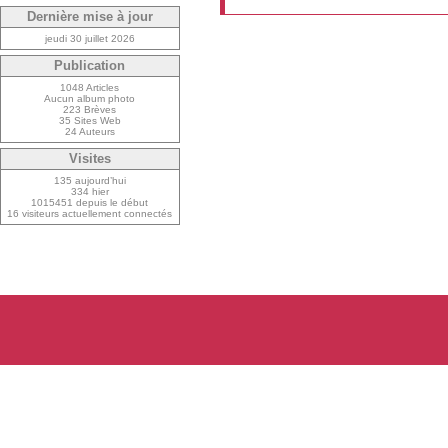
Dernière mise à jour
jeudi 30 juillet 2026
Publication
1048 Articles
Aucun album photo
223 Brèves
35 Sites Web
24 Auteurs
Visites
135 aujourd’hui
334 hier
1015451 depuis le début
16 visiteurs actuellement connectés