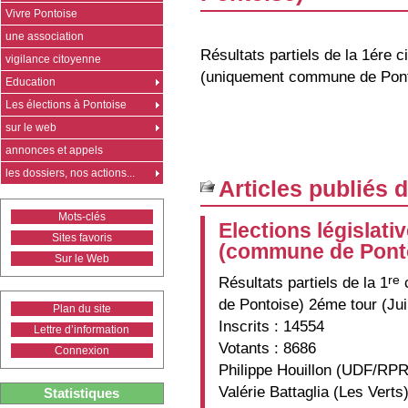
Vivre Pontoise
une association
Résultats partiels de la 1ére c
vigilance citoyenne
(uniquement commune de Pon
Education
Les élections à Pontoise
sur le web
annonces et appels
les dossiers, nos actions...
Articles publiés 
Mots-clés
Elections législati
Sites favoris
(commune de Pont
Sur le Web
re
Résultats partiels de la 1
c
de Pontoise) 2éme tour (Ju
Plan du site
Inscrits : 14554
Lettre d’information
Votants : 8686
Connexion
Philippe Houillon (UDF/RPR
Valérie Battaglia (Les Verts
Statistiques