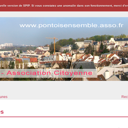
velle version de SPIP. Si vous constatez une anomalie dans son fonctionnement, merci d’
ion Citoyenne
bunes
Rech
es