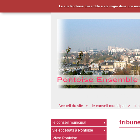
Le site Pontoise Ensemble a été migré dans une nou
Pontoise Ensemble - Associat
Accueil du site
>
le conseil municipal
>
tri
tribun
le conseil municipal
vie et débats à Pontoise
Vivre Pontoise