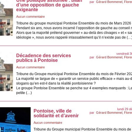
Une politique assumée : bilan
par
Gérard Bommenel
,
Flor
d’une opposition de gauche
exigeante
Aucun commentaire
Tribune du groupe municipal Pontoise Ensemble du mois de Mars 2026
Pendant six ans, nous avons incarné l’opposition de gauche au conseil 
Alors que la majorité prétend gouverner « au-delà des clivages » et « s
idéologie », nous avons rappelé inlassablement qu’il n’existe pas de (…
vendredi 3
Décadence des services
par
Gérard Bommenel
,
Flor
publics à Pontoise
Aucun commentaire
Tribune du Groupe municipal Pontoise Ensemble du mois de Février 20
La majorité se targue de « garantir un service public efficace » mais au-
slogans qu’en est-il dans la réalité pontoisienne ?
Le groupe Pontoise Ensemble se penche sur 4 exemples marquants : La
petite (…)
lundi 29 
Pontoise, ville de
par
Gérard Bommenel
,
Flor
solidarité et d’avenir
Aucun commentaire
Tribune du Groupe municipal Pontoise Ensemble du mois de 