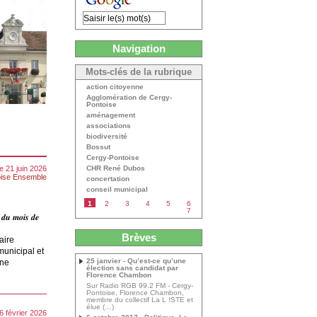
Navigation
Mots-clés de la rubrique
action citoyenne
Agglomération de Cergy-
Pontoise
aménagement
associations
biodiversité
Bossut
Cergy-Pontoise
 21 juin 2026
CHR René Dubos
ise Ensemble
concertation
conseil municipal
1
2
3
4
5
6
7
 𝒅𝒖 𝒎𝒐𝒊𝒔 𝒅𝒆
Brèves
aire
municipal et
25 janvier - Qu’est-ce qu’une
une
élection sans candidat par
Florence Chambon
Sur Radio RGB 99.2 FM - Cergy-
Pontoise, Florence Chambon,
membre du collectif La L !STE et
élue (…)
26 février 2026