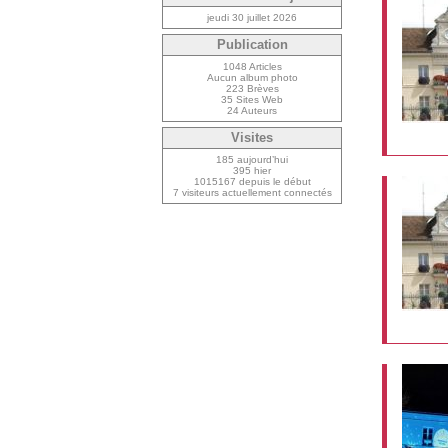
jeudi 30 juillet 2026
Publication
1048 Articles
Aucun album photo
223 Brèves
35 Sites Web
24 Auteurs
Visites
185 aujourd’hui
395 hier
1015167 depuis le début
7 visiteurs actuellement connectés