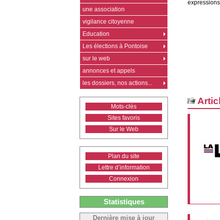
expressions 
une association
vigilance citoyenne
Education
Les élections à Pontoise
sur le web
annonces et appels
les dossiers, nos actions...
Artic
Mots-clés
Sites favoris
Sur le Web
Plan du site
Lettre d’information
Connexion
Statistiques
Dernière mise à jour