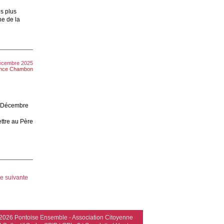
s plus
ne de la
décembre 2025
ence Chambon
e Décembre
ettre au Père
e suivante
2026 Pontoise Ensemble - Association Citoyenne