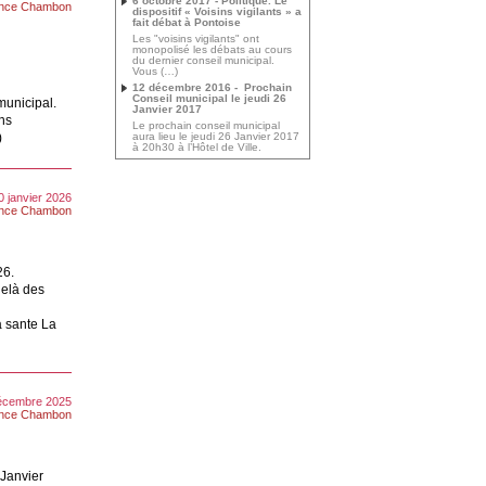
6 octobre 2017 - Politique. Le
ence Chambon
dispositif « Voisins vigilants » a
fait débat à Pontoise
Les "voisins vigilants" ont
monopolisé les débats au cours
du dernier conseil municipal.
Vous (…)
12 décembre 2016 - Prochain
Conseil municipal le jeudi 26
municipal.
Janvier 2017
ans
Le prochain conseil municipal
)
aura lieu le jeudi 26 Janvier 2017
à 20h30 à l’Hôtel de Ville.
0 janvier 2026
ence Chambon
26.
delà des
 sante La
décembre 2025
ence Chambon
Janvier