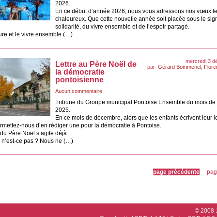
2026.
En ce début d’année 2026, nous vous adressons nos vœux le
chaleureux. Que cette nouvelle année soit placée sous le sig
solidarité, du vivre ensemble et de l’espoir partagé.
ure et le vivre ensemble (…)
mercredi 3 
Lettre au Père Noël de
par
Gérard Bommenel
,
Flor
la démocratie
pontoisienne
Aucun commentaire
Tribune du Groupe municipal Pontoise Ensemble du mois d
2025.
En ce mois de décembre, alors que les enfants écrivent leur l
rmettez-nous d’en rédiger une pour la démocratie à Pontoise.
r du Père Noël s’agite déjà
 n’est-ce pas ? Nous ne (…)
page précédente
pag
© 2008-