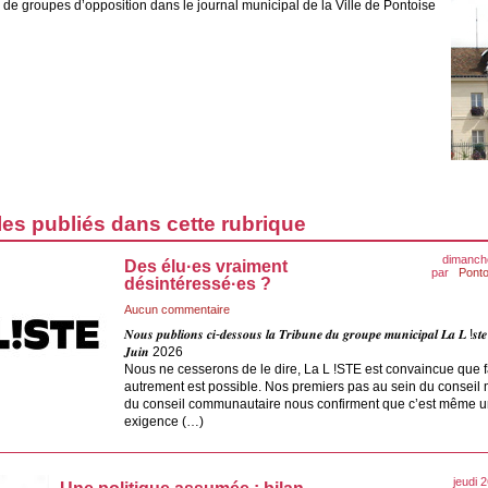
de groupes d’opposition dans le journal municipal de la Ville de Pontoise
les publiés dans cette rubrique
dimanche
Des élu·es vraiment
par
Ponto
désintéressé·es ?
Aucun commentaire
𝑵𝒐𝒖𝒔 𝒑𝒖𝒃𝒍𝒊𝒐𝒏𝒔 𝒄𝒊-𝒅𝒆𝒔𝒔𝒐𝒖𝒔 𝒍𝒂 𝑻𝒓𝒊𝒃𝒖𝒏𝒆 𝒅𝒖 𝒈𝒓𝒐𝒖𝒑𝒆 𝒎𝒖𝒏𝒊𝒄𝒊𝒑𝒂𝒍 𝑳𝒂 𝑳 !𝒔𝒕
𝑱𝒖𝒊𝒏 2026
Nous ne cesserons de le dire, La L !STE est convaincue que f
autrement est possible. Nos premiers pas au sein du conseil 
du conseil communautaire nous confirment que c’est même 
exigence (…)
jeudi 