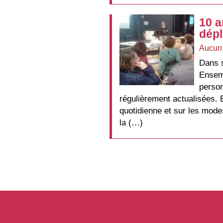
10 a
dép
Aucun
Dans s
Ensemb
person
régulièrement actualisées. El
quotidienne et sur les modes
la (…)