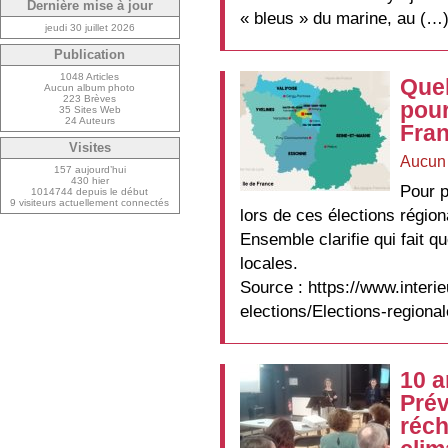
Dernière mise à jour
« bleus » du marine, au (…
jeudi 30 juillet 2026
Publication
1048 Articles
Que
Aucun album photo
223 Brèves
pour
35 Sites Web
24 Auteurs
Fran
Visites
Aucun
157 aujourd’hui
430 hier
Pour p
1014744 depuis le début
9 visiteurs actuellement connectés
lors de ces élections régio
Ensemble clarifie qui fait q
locales.
Source : https://www.interi
elections/Elections-regiona
10 a
Prév
réc