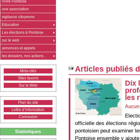
Vivre Pontoise
une association
vigilance citoyenne
Education
Les élections à Pontoise
sur le web
annonces et appels
les dossiers, nos actions...
Articles publiés 
Mots-clés
Sites favoris
Dix 
Sur le Web
prof
les 
Plan du site
Aucun
Lettre d’information
Electi
Connexion
officielle des élections régi
pontoisien peut examiner le
Statistiques
Pontoise ensemble y ajoute 