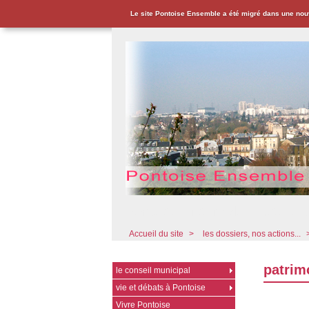
Le site Pontoise Ensemble a été migré dans une nou
Pontoise Ensemble - Associat
Accueil du site
>
les dossiers, nos actions...
patrim
le conseil municipal
vie et débats à Pontoise
Vivre Pontoise