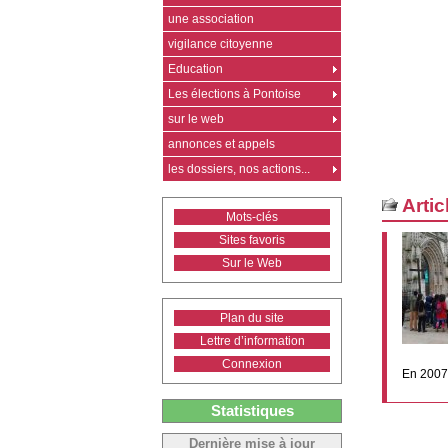
une association
vigilance citoyenne
Education
Les élections à Pontoise
sur le web
annonces et appels
les dossiers, nos actions...
Artic
Mots-clés
Sites favoris
Sur le Web
Plan du site
Lettre d’information
Connexion
En 2007,
Statistiques
Dernière mise à jour