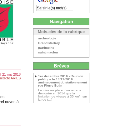
Navigation
Mots-clés de la rubrique
archéologie
Grand Martroy
patrimoine
saint maclou
Brèves
di 21 mai 2018
1er décembre 2016 - Réunion
nédicte ARIES
publique le 14/12/2016 :
aménagement du stationnement
rue Pierre Butin
La mise en place d’un radar a
démontré en 2014 que la
des
limitation de vitesse à 30 km/h sur
la rue (…)
rel ouvert à