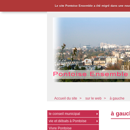
Le site Pontoise Ensemble a été migré dans une nou
Pontoise Ensemble - Associat
Accueil du site
>
sur le web
>
à gauche
à gauc
le conseil municipal
vie et débats à Pontoise
Vivre Pontoise