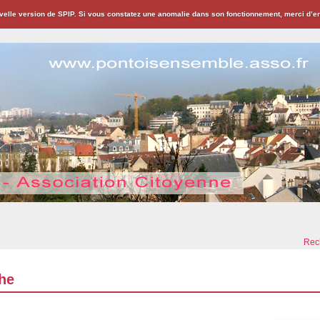
velle version de SPIP. Si vous constatez une anomalie dans son fonctionnement, merci d’
ion Citoyenne
Rech
he