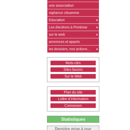
une association
vigilance citoyenne
Education
Les élections à Pontoise
sur le web
annonces et appels
les dossiers, nos actions...
Mots-clés
Sites favoris
Sur le Web
Plan du site
Lettre d’information
Connexion
Statistiques
Dernière mise à jour