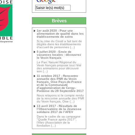
Brèves
1er août 2020 - Pour une
alimentation de qualité dans les
établissements de soins
Si la crise du Covid a fait tant de
dégâts dans les établissements
d’accueil de personnes (…)
5 juillet 2020 - Envie de
vacances locales : découvrez
le Vexin français
Le Parc Naturel Régional du
Vexin français propose tout l’été
des animations pour découvrir
son (…)
11 octobre 2017 - Rencontre
annuelle des PNR du Vexin
français, Oise Pays-de-France
et de la Communauté
d’agglomération de Cergy-
Pontoise du 28 Septembre 2017
Nous relayons ici le compte rendu
de la rencontre annuelle des PNR
du Vexin français, Oise (…)
13 avril 2017 - Résultats de
l’Observatoire de la Jeunesse
solidaire 2017 de l’AFEV
Dans le cadre de sa campagne
"Quelle France après 2017",
l’Afev (Association de la
fondation (…)