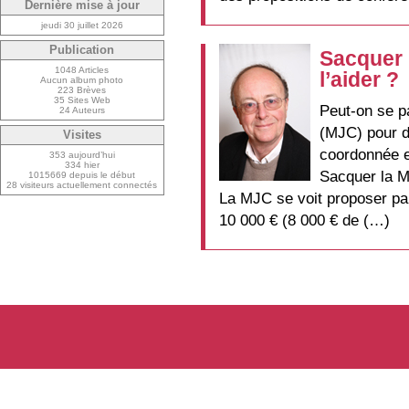
Dernière mise à jour
jeudi 30 juillet 2026
Publication
Sacquer 
1048 Articles
l’aider ?
Aucun album photo
223 Brèves
35 Sites Web
Peut-on se p
24 Auteurs
(MJC) pour dé
Visites
coordonnée e
353 aujourd’hui
334 hier
Sacquer la M
1015669 depuis le début
28 visiteurs actuellement connectés
La MJC se voit proposer par
10 000 € (8 000 € de (…)