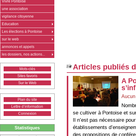
Vivre Pontoise
une association
vigilance citoyenne
Education
Les élections à Pontoise
sur le web
annonces et appels
les dossiers, nos actions...
Articles publiés 
Mots-clés
Sites favoris
A Po
Sur le Web
s’in
Aucun
Plan du site
Nombre
Lettre d’information
se cultiver à Pontoise et s
Connexion
Il n’est pas nécessaire pour
établissements d’enseigneme
Statistiques
des propositions de confér