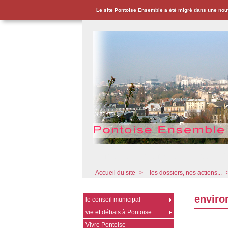
Le site Pontoise Ensemble a été migré dans une nou
Pontoise Ensemble - Associat
Accueil du site
>
les dossiers, nos actions...
enviro
le conseil municipal
vie et débats à Pontoise
Vivre Pontoise