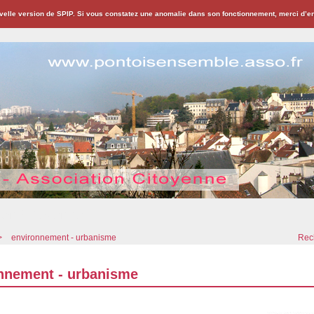
velle version de SPIP. Si vous constatez une anomalie dans son fonctionnement, merci d’
ion Citoyenne
>
environnement - urbanisme
Rech
nnement - urbanisme