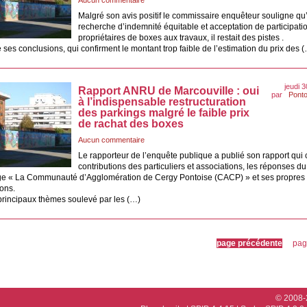
Aucun commentaire
Malgré son avis positif le commissaire enquêteur souligne qu
recherche d’indemnité équitable et acceptation de participati
propriétaires de boxes aux travaux, il restait des pistes .
 ses conclusions, qui confirment le montant trop faible de l’estimation du prix des 
jeudi 3
Rapport ANRU de Marcouville : oui
par
Ponto
à l’indispensable restructuration
des parkings malgré le faible prix
de rachat des boxes
Aucun commentaire
Le rapporteur de l’enquête publique a publié son rapport qui c
contributions des particuliers et associations, les réponses du
ge « La Communauté d’Agglomération de Cergy Pontoise (CACP) » et ses propres
ons.
rincipaux thèmes soulevé par les (…)
page précédente
pag
© 2008-