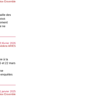
ise Ensemble
taille des
sous
gement
ui ne
3 février 2026
nédicte ARIES
pe à la
5 et 22 mars
ise
t enquètes
1 janvier 2025
ise Ensemble