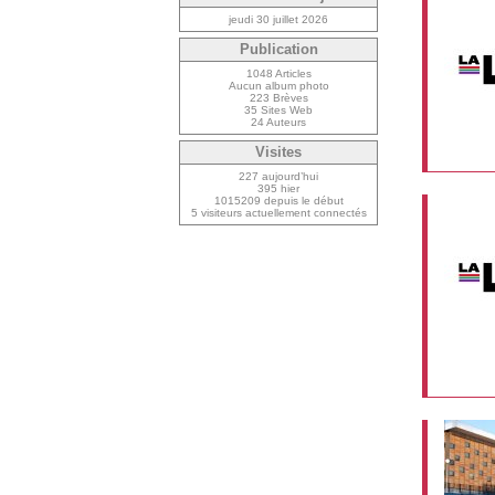
jeudi 30 juillet 2026
Publication
1048 Articles
Aucun album photo
223 Brèves
35 Sites Web
24 Auteurs
Visites
227 aujourd’hui
395 hier
1015209 depuis le début
5 visiteurs actuellement connectés