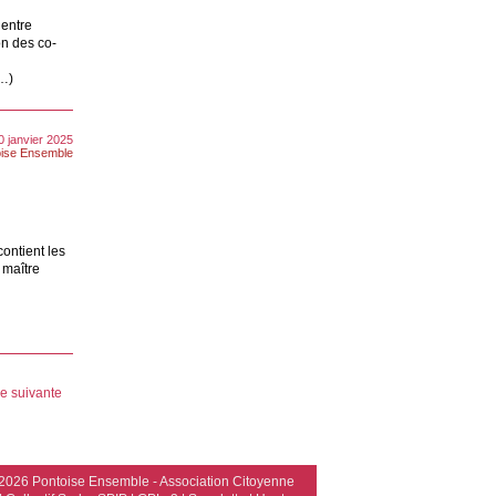
’entre
on des co-
(…)
0 janvier 2025
ise Ensemble
ontient les
 maître
e suivante
2026 Pontoise Ensemble - Association Citoyenne