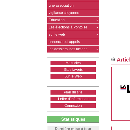
une association
vigilance citoyenne
Education
Les élections à Pontoise
sur le web
annonces et appels
les dossiers, nos actions...
Artic
Mots-clés
Sites favoris
Sur le Web
Plan du site
Lettre d’information
Connexion
Statistiques
Dernière mise à jour