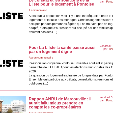
Le constat et les solutions de la
par
Ponto
L !ste pour le logement à Pontoise
1 commentaire
Alors que la population vielli, il y a une inadéquation entre la 
logements et la taille des ménages. Certains logements sont 
occupés par des personnes âgées qui ne trouvent pas de lo
adapté, alors que d’autres sont sur occupé par des familles q
trouvent pas des (…)
vendredi 1
Pour La L !ste la santé passe aussi
par
Bé
par un logement digne
Aucun commentaire
L’association citoyenne Pontoise Ensemble soutient et partici
démarche de LA LISTE ! pour les élections municipales des 1
2026.
La question du logement est traitée de longue date par Ponto
Ensemble qui participe aux débats, consultations, réunions e
publiques (…)
vendredi 3
Rapport ANRU de Marcouville : il
par
Ponto
aurait fallu mieux prendre en
compte les co-propriétaires