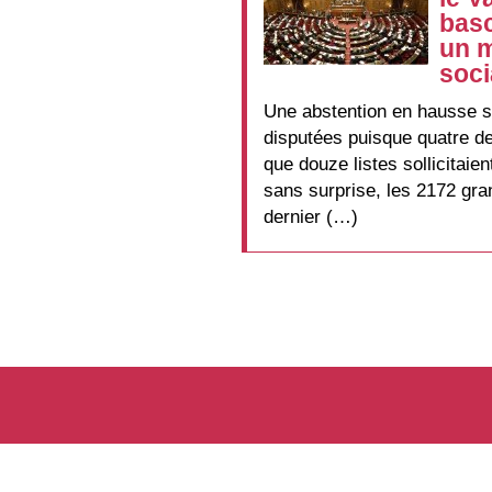
basc
un m
soci
Une abstention en hausse se
disputées puisque quatre de
que douze listes sollicitaie
sans surprise, les 2172 gra
dernier (…)