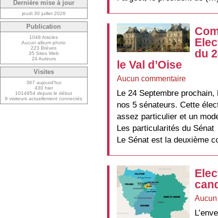
Dernière mise à jour
jeudi 30 juillet 2026
Publication
Com
1048 Articles
Elec
Aucun album photo
223 Brèves
du 
35 Sites Web
24 Auteurs
le Val d’Oise
Visites
Aucun commentaire
367 aujourd’hui
430 hier
Le 24 Septembre prochain, l
1014954 depuis le début
9 visiteurs actuellement connectés
nos 5 sénateurs. Cette élect
assez particulier et un mod
Les particularités du Sénat
Le Sénat est la deuxième 
Elec
cand
Aucun
L’enve