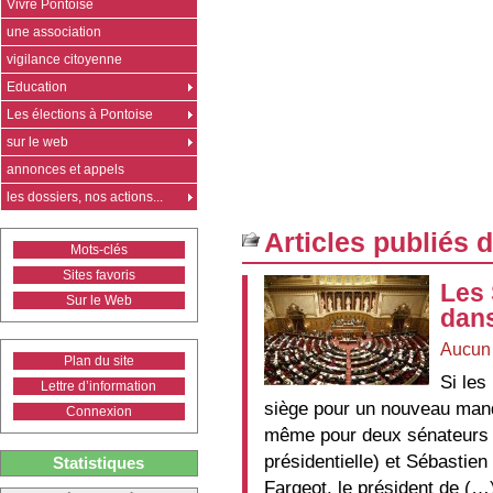
Vivre Pontoise
une association
vigilance citoyenne
Education
Les élections à Pontoise
sur le web
annonces et appels
les dossiers, nos actions...
Articles publiés 
Mots-clés
Sites favoris
Les 
Sur le Web
dans
Aucun
Plan du site
Si les
Lettre d’information
siège pour un nouveau mand
Connexion
même pour deux sénateurs s
présidentielle) et Sébastie
Statistiques
Fargeot, le président de (…