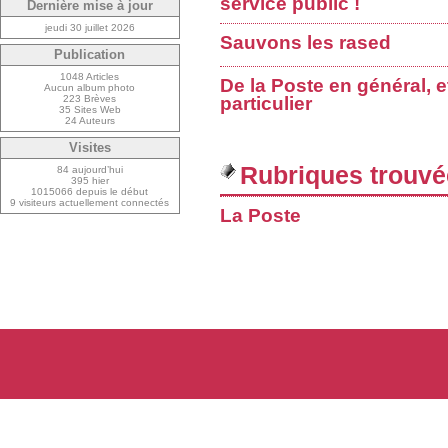
service public !
Dernière mise à jour
jeudi 30 juillet 2026
Sauvons les rased
Publication
1048 Articles
De la Poste en général, e
Aucun album photo
223 Brèves
particulier
35 Sites Web
24 Auteurs
Visites
Rubriques trouvé
84 aujourd’hui
395 hier
1015066 depuis le début
9 visiteurs actuellement connectés
La Poste