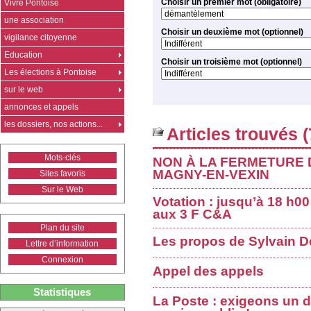
Choisir un premier mot (obligatoire)
Vivre Pontoise
une association
Choisir un deuxième mot (optionnel)
vigilance citoyenne
Education
Choisir un troisième mot (optionnel)
Les élections à Pontoise
sur le web
annonces et appels
les dossiers, nos actions...
Articles trouvés (
Mots-clés
NON À LA FERMETURE
MAGNY-EN-VEXIN
Sites favoris
Sur le Web
Votation : jusqu’à 18 h0
aux 3 F C&A
Plan du site
Les propos de Sylvain 
Lettre d’information
Connexion
Appel des appels
Statistiques
La Poste : exigeons un d