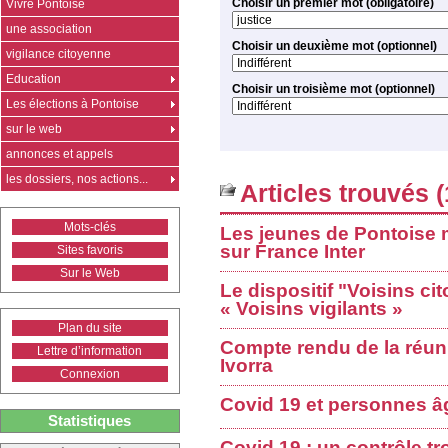
Choisir un premier mot (obligatoire)
Vivre Pontoise
une association
Choisir un deuxième mot (optionnel)
vigilance citoyenne
Education
Choisir un troisième mot (optionnel)
Les élections à Pontoise
sur le web
annonces et appels
les dossiers, nos actions...
Articles trouvés (
Mots-clés
Les jeunes de Pontoise m
sur France Inter
Sites favoris
Sur le Web
Le dispositif "Voisins ci
« Voisins vigilants »
Plan du site
Compte rendu de la réun
Lettre d’information
Ivorra
Connexion
Covid 19 et personnes âg
Statistiques
Covid 19 : un contrôle tr