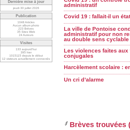
Dernière mise à jour
administratif
jeudi 30 juillet 2026
Covid 19 : fallait-il un ét
Publication
1048 Articles
Aucun album photo
La ville de Pontoise con
223 Brèves
35 Sites Web
administratif pour non re
24 Auteurs
au double sens cyclable
Visites
133 aujourd’hui
Les violences faites au
395 hier
conjugales
1015115 depuis le début
12 visiteurs actuellement connectés
Harcèlement scolaire : e
Un cri d’alarme
Brèves trouvées (