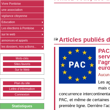
Vivre Pontoise
une association
vigilance citoyenne
Education
Les élections à Pontoise
sur le web
Articles publiés 
annonces et appels
les dossiers, nos actions...
PAC 
serv
Mots-clés
l’ag
Sites favoris
eur
Sur le Web
Aucun
Les ag
Plan du site
mais c
Lettre d’information
concurrence intercontinentale
Connexion
PAC, et même de certaines 
première ligne. Derrière l’
Statistiques