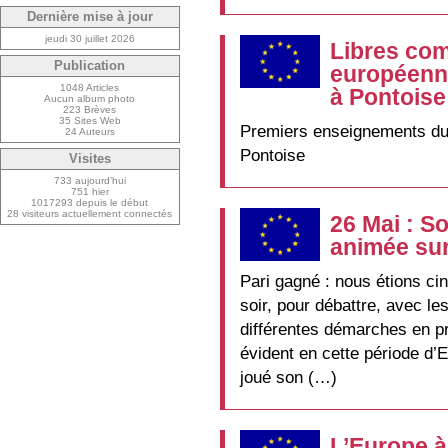
Dernière mise à jour
jeudi 30 juillet 2026
Libres com
Publication
européenne
1048 Articles
à Pontoise
Aucun album photo
223 Brèves
35 Sites Web
Premiers enseignements du 
24 Auteurs
Pontoise
Visites
733 aujourd’hui
751 hier
1017293 depuis le début
28 visiteurs actuellement connectés
26 Mai : S
animée sur
Pari gagné : nous étions ci
soir, pour débattre, avec le
différentes démarches en p
évident en cette période d’
joué son (…)
L’Europe à