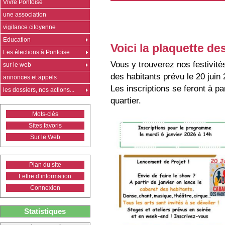
Vivre Pontoise
une association
vigilance citoyenne
Education
Voici la plaquette de
Les élections à Pontoise
Vous y trouverez nos festivités
sur le web
des habitants prévu le 20 juin 
annonces et appels
Les inscriptions se feront à p
les dossiers, nos actions...
quartier.
Mots-clés
Sites favoris
Sur le Web
Plan du site
Lettre d’information
Connexion
Statistiques