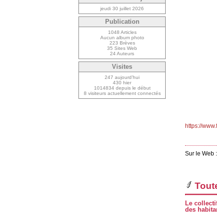
jeudi 30 juillet 2026
Publication
1048 Articles
Aucun album photo
223 Brèves
35 Sites Web
24 Auteurs
Visites
247 aujourd’hui
430 hier
1014834 depuis le début
8 visiteurs actuellement connectés
https://ww
Sur le Web 
Toute
Le collect
des habita