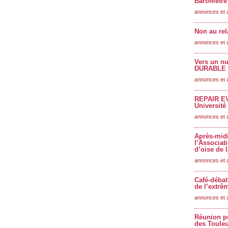
Baromètre 
annonces et 
Non au rel
annonces et 
Vers un 
DURABLE -
annonces et 
REPAIR EVE
Université
annonces et 
Après-midi
l’Associat
d’oise de 
annonces et 
Café-débat
de l’extrê
annonces et 
Réunion po
des Toule