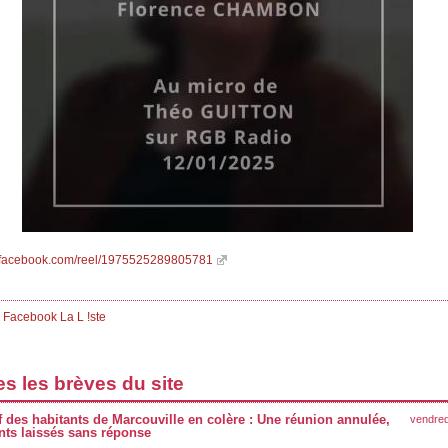
w.facebook.com/reel/1975525289805781
:
Facebook La L !ste
s les brèves du site
if des habitants de Marcouville en colère : Une réunion annulée,
vendredi
nts laissés sans réponse