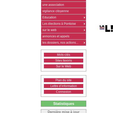
une association
vigilance citoyenne
Education
Les élections à Pontoise
sur le web
annonces et appels
les dossiers, nos actions...
Mots-clés
Sites favoris
Sur le Web
Plan du site
Lettre d’information
Connexion
Statistiques
Dernière mise à jour