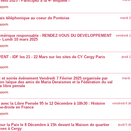
vélo 2025 - Participez à la 4
enquête !
appels
ais téléphonique au coeur de Pontoise
mardi 2
appels
numérique responsable - RENDEZ-VOUS DU DEVELOPPEMENT
vendredi 1
 Lundi 10 mars 2025
appels
NT - IDF les 21 - 22 Mars sur les sites de CY Cergy Paris
jeudi 
appels
 et soirée événement Vendredi 7 Février 2025 organisée par
mardi 
ion laïque des amis de Maria Deraismes et la Fédération du val
la libre pensée
appels
 avec la Libre Pensée 95 le 12 Décembre à 18h30 : Histoire
vendredi 6 
me-droite en France
appels
ur la Paix le 8 Décembre à 15h devant la Maison de quartier
jeudi 5 
uses à Cergy