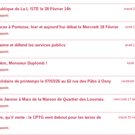
blique de La L !STE le 28 Février 14h
mardi 2
appels
ces à Pontoise, hier et aujourd’hui débat le Mercredi 18 Février
lundi 
appels
aime et défend les services publics
jeudi 
appels
 Non, Monsieur Duplomb !
lundi
appels
olidaire de printemps le 07/03/26 au 62 rue des Pâtis à Osny
vendredi 
appels
e Janvier à Mars de la Maison de Quartier des Louvrais.
mercredi 17 
appels
ve, qu’il vente : le CPTG vent debout pour les terres de
mardi 25 n
appels