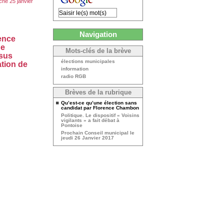
he 25 janvier
Navigation
ence
ue
Mots-clés de la brève
ssus
élections municipales
ation de
information
radio RGB
Brèves de la rubrique
Qu’est-ce qu’une élection sans
candidat par Florence Chambon
Politique. Le dispositif « Voisins
vigilants » a fait débat à
Pontoise
Prochain Conseil municipal le
jeudi 26 Janvier 2017