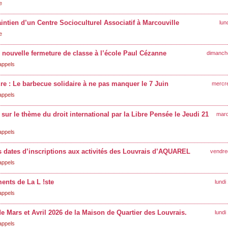
e
intien d’un Centre Socioculturel Associatif à Marcouville
lun
e
nouvelle fermeture de classe à l’école Paul Cézanne
dimanche
appels
re : Le barbecue solidaire à ne pas manquer le 7 Juin
mercre
appels
 sur le thème du droit international par la Libre Pensée le Jeudi 21
mard
appels
 dates d’inscriptions aux activités des Louvrais d’AQUAREL
vendred
appels
ents de La L !ste
lundi
appels
e Mars et Avril 2026 de la Maison de Quartier des Louvrais.
lundi
appels