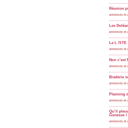
Réunion pu
annonces et 
Les Doléan
annonces et 
La L !STE 
annonces et 
Non c’est
annonces et 
Braderie s
annonces et 
Planning d
annonces et 
Qu’il pleu
Gonesse !
annonces et 