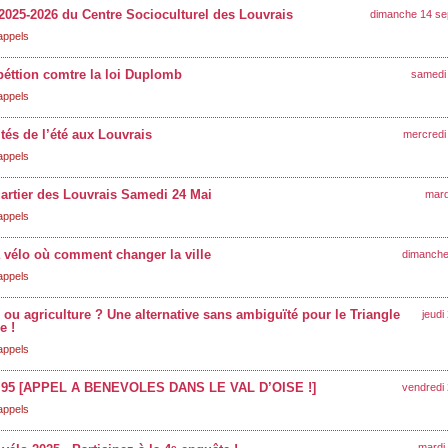
2025-2026 du Centre Socioculturel des Louvrais
dimanche 14 se
appels
péttion comtre la loi Duplomb
samedi 
appels
ités de l’été aux Louvrais
mercredi 
appels
artier des Louvrais Samedi 24 Mai
mard
appels
 vélo où comment changer la ville
dimanche 
appels
 ou agriculture ? Une alternative sans ambiguïté pour le Triangle
jeudi
e !
appels
95 [APPEL A BENEVOLES DANS LE VAL D’OISE !]
vendredi
appels
mardi
e