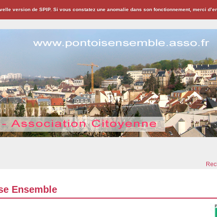
velle version de SPIP. Si vous constatez une anomalie dans son fonctionnement, merci d’
ion Citoyenne
Rech
se Ensemble