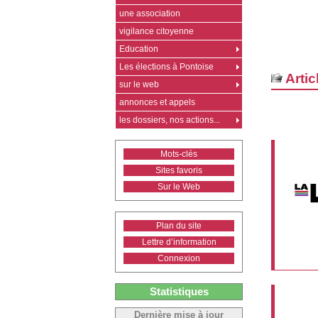
une association
vigilance citoyenne
Education
Les élections à Pontoise
Artic
sur le web
annonces et appels
les dossiers, nos actions...
Mots-clés
Sites favoris
Sur le Web
Plan du site
Lettre d’information
Connexion
Statistiques
Dernière mise à jour