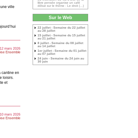
libre pensée organise un café
débat sur le thème : Le droit (…)
 une ville
Sur le Web
aujourd’hui
22 juillet - Semaine du 22 juillet
au 28 juillet
15 juillet - Semaine du 15 juillet
au 21 juillet
8 juillet - Semaine du 08 juillet
au 14 juillet
 12 mars 2026
1er juillet - Semaine du 01 juillet
ise Ensemble
au 07 juillet
24 juin - Semaine du 24 juin au
30 juin
a cantine en
loisirs.
te et
 10 mars 2026
ise Ensemble