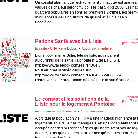
Un constat alarmant Le réchauffement climatique est une réalit
vagues de chaleur seront multipliées par 5 d’ici 2050. Les ha
quartiers populaires en sont les premières victimes, les prem
avoir accès à de la nourriture de qualité et à un air sain.
Face à ce (…)
lun
Parlons Santé avec La L !ste
par
Ponto
la santé - CHR René Dubos
-
Aucun commentaire
Lionel, co-lisiter, et Julie, tête de liste, nous parlent
aujourd’hui de la santé, la priorité n°1 de La L !STE
https://www.facebook.com/reel/14004...
Pour visioner la vidéo cliquez sur :
https://www.facebook.com/reel/1400423224603874
Retrouvez notre programme détaillé pour la santé sur ce (…)
vendred
Le constat et les solutions de la
par
Ponto
L !ste pour le logement à Pontoise
environnement - urbanisme
-
1 commentaire
Alors que la population vielli, il y a une inadéquation entre la 
logements et la taille des ménages. Certains logements sont 
occupés par des personnes âgées qui ne trouvent pas de lo
adapté, alors que d’autres sont sur occupé par des familles q