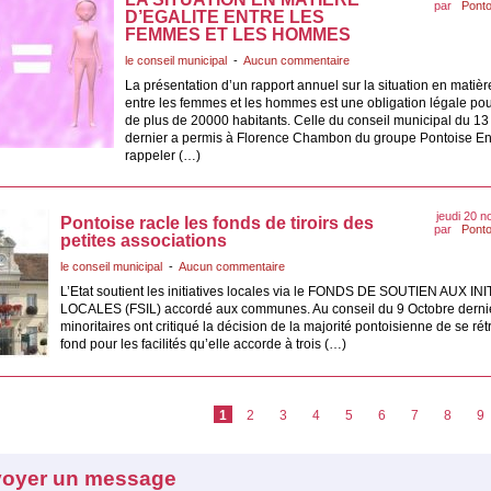
par
Ponto
D’EGALITE ENTRE LES
FEMMES ET LES HOMMES
le conseil municipal
-
Aucun commentaire
La présentation d’un rapport annuel sur la situation en matièr
entre les femmes et les hommes est une obligation légale pour
de plus de 20000 habitants. Celle du conseil municipal du 
dernier a permis à Florence Chambon du groupe Pontoise E
rappeler (…)
jeudi 20 
Pontoise racle les fonds de tiroirs des
par
Ponto
petites associations
le conseil municipal
-
Aucun commentaire
L’Etat soutient les initiatives locales via le FONDS DE SOUTIEN AUX IN
LOCALES (FSIL) accordé aux communes. Au conseil du 9 Octobre dernie
minoritaires ont critiqué la décision de la majorité pontoisienne de se rét
fond pour les facilités qu’elle accorde à trois (…)
1
2
3
4
5
6
7
8
9
oyer un message