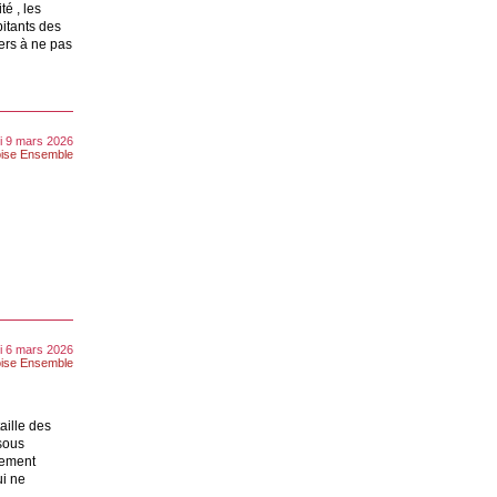
é , les
bitants des
iers à ne pas
di 9 mars 2026
ise Ensemble
i 6 mars 2026
ise Ensemble
taille des
sous
gement
ui ne