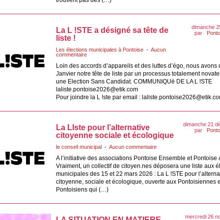
trouvent pas des (…)
dimanche 25
La L !STE a désigné sa tête de
par
Ponto
liste !
Les élections municipales à Pontoise
-
Aucun
commentaire
Loin des accords d’appareils et des luttes d’égo, nous avons 
Janvier notre tête de liste par un processus totalement novate
une Election Sans Candidat. COMMUNIQUë DE LA L !STE
laliste.pontoise2026@etik.com
Pour joindre la L !ste par email : laliste.pontoise2026@etik.c
dimanche 21 d
La LIste pour l’alternative
par
Ponto
citoyenne sociale et écologique
le conseil municipal
-
Aucun commentaire
A l’initiative des associations Pontoise Ensemble et Pontois
Vraiment, un collectif de citoyen.nes déposera une liste aux é
municipales des 15 et 22 mars 2026 : La L !STE pour l’alterna
citoyenne, sociale et écologique, ouverte aux Pontoisiennes 
Pontoisiens qui (…)
mercredi 26 
LA SITUATION EN MATIERE