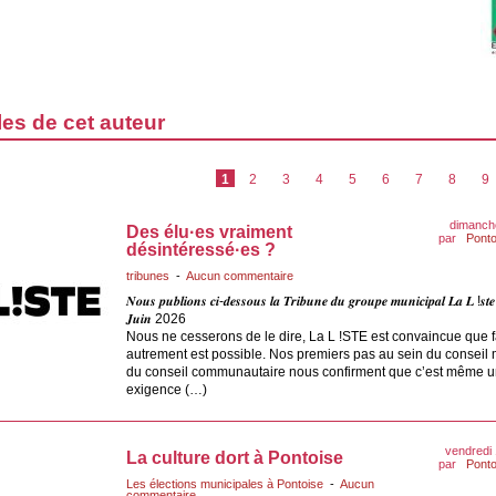
les de cet auteur
1
2
3
4
5
6
7
8
9
dimanche
Des élu·es vraiment
par
Ponto
désintéressé·es ?
tribunes
-
Aucun commentaire
𝑵𝒐𝒖𝒔 𝒑𝒖𝒃𝒍𝒊𝒐𝒏𝒔 𝒄𝒊-𝒅𝒆𝒔𝒔𝒐𝒖𝒔 𝒍𝒂 𝑻𝒓𝒊𝒃𝒖𝒏𝒆 𝒅𝒖 𝒈𝒓𝒐𝒖𝒑𝒆 𝒎𝒖𝒏𝒊𝒄𝒊𝒑𝒂𝒍 𝑳𝒂 𝑳 !𝒔𝒕
𝑱𝒖𝒊𝒏 2026
Nous ne cesserons de le dire, La L !STE est convaincue que f
autrement est possible. Nos premiers pas au sein du conseil 
du conseil communautaire nous confirment que c’est même 
exigence (…)
vendredi
La culture dort à Pontoise
par
Ponto
Les élections municipales à Pontoise
-
Aucun
commentaire