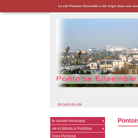
Le site Pontoise Ensemble a été migré dans une nou
Pontoise Ensemble - Associat
Accueil du site
Pontoi
le conseil municipal
vie et débats à Pontoise
Vivre Pontoise