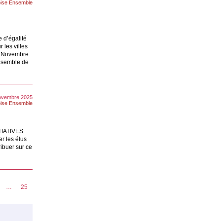
ise Ensemble
e d’égalité
 les villes
13 Novembre
nsemble de
novembre 2025
ise Ensemble
ITIATIVES
r les élus
ribuer sur ce
…
25