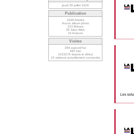
jeudi 30 juillet 2026
Publication
1048 Articles
Aucun album photo
223 Brèves
35 Sites Web
24 Auteurs
Visites
294 aujourd’hui
395 hier
1015276 depuis le début
15 visiteurs actuellement connectés
Les solu