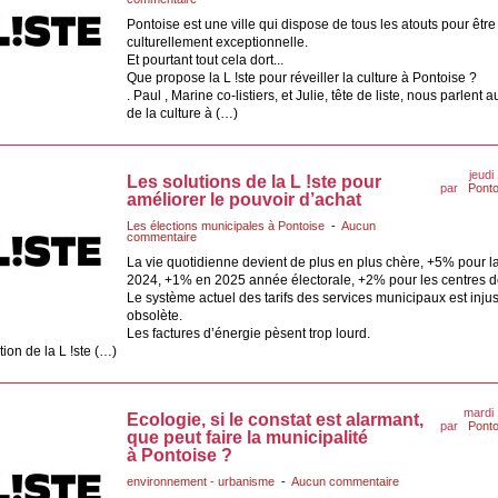
Pontoise est une ville qui dispose de tous les atouts pour être
culturellement exceptionnelle.
Et pourtant tout cela dort...
Que propose la L !ste pour réveiller la culture à Pontoise ?
. Paul , Marine co-listiers, et Julie, tête de liste, nous parlent 
de la culture à (…)
jeudi
Les solutions de la L !ste pour
par
Ponto
améliorer le pouvoir d’achat
Les élections municipales à Pontoise
-
Aucun
commentaire
La vie quotidienne devient de plus en plus chère, +5% pour l
2024, +1% en 2025 année électorale, +2% pour les centres de 
Le système actuel des tarifs des services municipaux est injus
obsolète.
Les factures d’énergie pèsent trop lourd.
tion de la L !ste (…)
mardi
Ecologie, si le constat est alarmant,
par
Ponto
que peut faire la municipalité
à Pontoise ?
environnement - urbanisme
-
Aucun commentaire