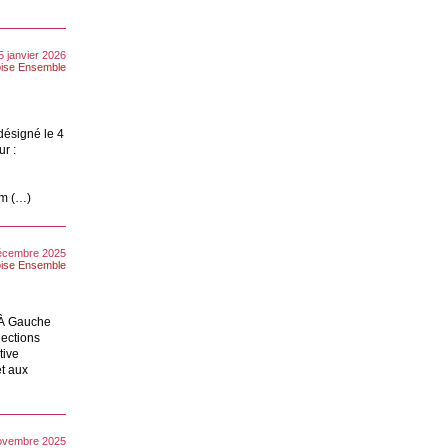
 janvier 2026
ise Ensemble
désigné le 4
ur :
om (…)
écembre 2025
ise Ensemble
e À Gauche
lections
tive
et aux
novembre 2025