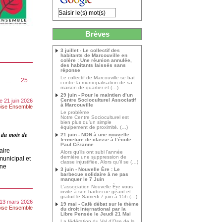
Brèves
3 juillet - Le collectif des
habitants de Marcouville en
colère : Une réunion annulée,
des habitants laissés sans
réponse
Le collectif de Marcouville se bat
…
25
contre la municipalisation de sa
maison de quartier et (…)
29 juin - Pour le maintien d’un
Centre Socioculturel Associatif
 21 juin 2026
à Marcouville
ise Ensemble
Le problème
Notre Centre Socioculturel est
bien plus qu’un simple
équipement de proximité. (…)
 𝒅𝒖 𝒎𝒐𝒊𝒔 𝒅𝒆
21 juin - NON à une nouvelle
fermeture de classe à l’école
Paul Cézanne
aire
Alors qu’ils ont subi l’année
dernière une suppression de
municipal et
classe injustifiée. Alors qu’il se (…)
une
3 juin - Nouvelle Ère : Le
barbecue solidaire à ne pas
manquer le 7 Juin
L’association Nouvelle Ère vous
invite à son barbecue géant et
gratuit le Samedi 7 juin à 15h (…)
 13 mars 2026
19 mai - Café débat sur le thème
ise Ensemble
du droit international par la
Libre Pensée le Jeudi 21 Mai
La fédération du Val d’Ose de la