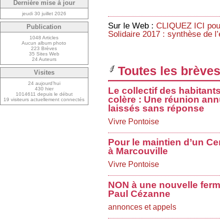
Dernière mise à jour
jeudi 30 juillet 2026
Sur le Web :
CLIQUEZ ICI pour
Publication
Solidaire 2017 : synthèse de l
1048 Articles
Aucun album photo
223 Brèves
35 Sites Web
24 Auteurs
Toutes les brèves
Visites
24 aujourd’hui
Le collectif des habitant
430 hier
1014611 depuis le début
colère : Une réunion ann
19 visiteurs actuellement connectés
laissés sans réponse
Vivre Pontoise
Pour le maintien d’un Ce
à Marcouville
Vivre Pontoise
NON à une nouvelle ferme
Paul Cézanne
annonces et appels