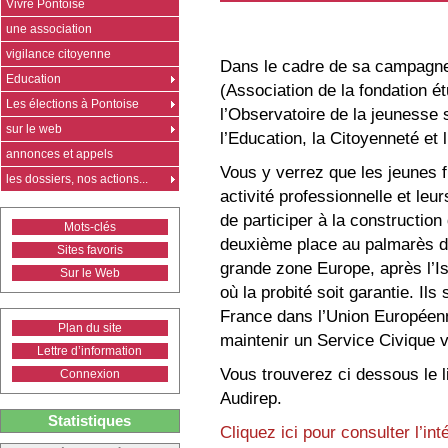
Vivre Pontoise
une association
vigilance citoyenne
Dans le cadre de sa campagne 
Education
(Association de la fondation ét
Les élections à Pontoise
l’Observatoire de la jeunesse 
sur le web
l’Education, la Citoyenneté et 
annonces et appels
Vous y verrez que les jeunes f
les dossiers, nos actions...
activité professionnelle et leu
de participer à la construction
Mots-clés
deuxième place au palmarès d
Sites favoris
grande zone Europe, après l’I
Sur le Web
où la probité soit garantie. Il
France dans l’Union Européenn
Plan du site
maintenir un Service Civique vo
Lettre d’information
Vous trouverez ci dessous le l
Connexion
Audirep.
Statistiques
Cliquez ici pour consulter l’int