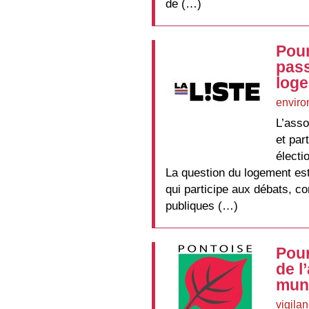
de (…)
Pour
pass
log
enviro
L’asso
et par
électi
La question du logement est
qui participe aux débats, co
publiques (…)
Pour
de l
muni
vigila