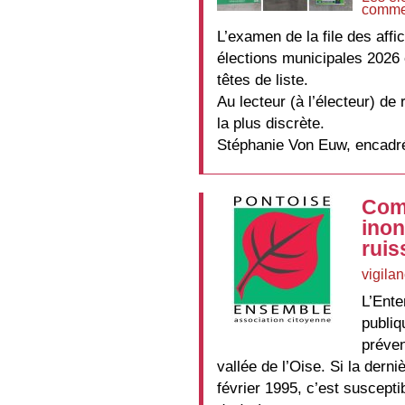
comme
L’examen de la file des affic
élections municipales 2026
têtes de liste.
Au lecteur (à l’électeur) de 
la plus discrète.
Stéphanie Von Euw, encadr
Comp
inon
ruis
vigila
L’Ente
publiq
préven
vallée de l’Oise. Si la dern
février 1995, c’est suscepti