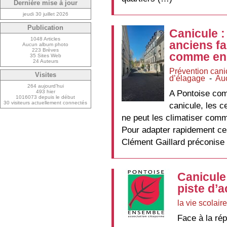
Dernière mise à jour
jeudi 30 juillet 2026
Publication
Canicule :
1048 Articles
anciens fa
Aucun album photo
223 Brèves
comme en
35 Sites Web
24 Auteurs
Prévention cani
Visites
d’élagage
-
Au
264 aujourd’hui
A Pontoise com
493 hier
1016073 depuis le début
30 visiteurs actuellement connectés
canicule, les c
ne peut les climatiser com
Pour adapter rapidement ces 
Clément Gaillard préconise 
Canicule 
piste d’a
la vie scolaire
Face à la ré