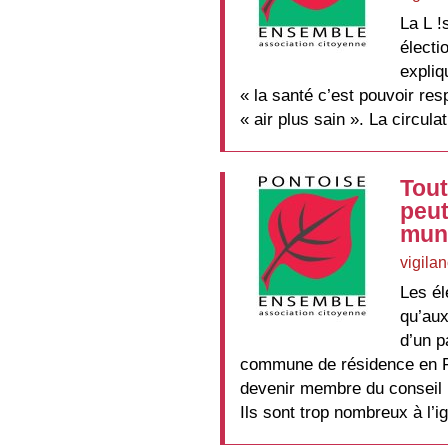
La L !
électi
expliq
« la santé c’est pouvoir resp
« air plus sain ». La circul
Tout
peut
muni
vigila
Les él
qu’aux
d’un p
commune de résidence en F
devenir membre du conseil 
Ils sont trop nombreux à l’ig