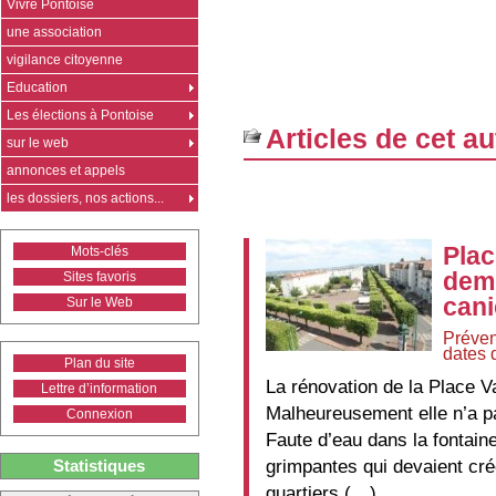
Vivre Pontoise
une association
vigilance citoyenne
Education
Les élections à Pontoise
Articles de cet au
sur le web
annonces et appels
les dossiers, nos actions...
Plac
Mots-clés
demi
Sites favoris
cani
Sur le Web
Préven
dates 
Plan du site
La rénovation de la Place V
Lettre d’information
Malheureusement elle n’a pas
Connexion
Faute d’eau dans la fontai
grimpantes qui devaient crée
Statistiques
quartiers (…)