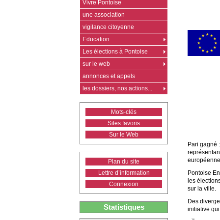
Vivre Pontoise
une association
vigilance citoyenne
Education
Les élections à Pontoise
sur le web
annonces et appels
les dossiers, nos actions...
Mots-clés
Sites favoris
Sur le Web
Pari gagné :
représentan
européennes
Plan du site
Lettre d’information
Pontoise Ens
les élection
Connexion
sur la ville.
Des divergen
Statistiques
initiative qu