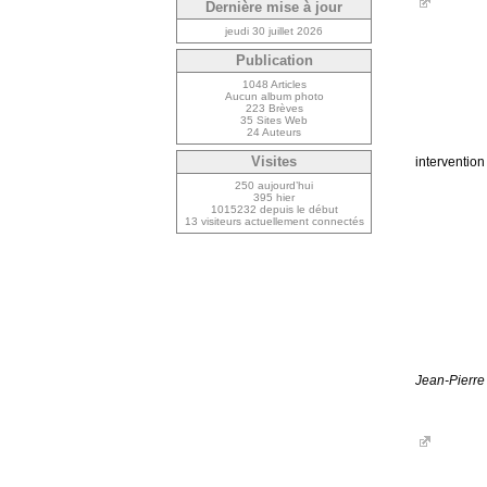
Dernière mise à jour
jeudi 30 juillet 2026
Publication
1048 Articles
Aucun album photo
223 Brèves
35 Sites Web
24 Auteurs
Visites
interventio
250 aujourd’hui
395 hier
1015232 depuis le début
13 visiteurs actuellement connectés
Jean-Pierre