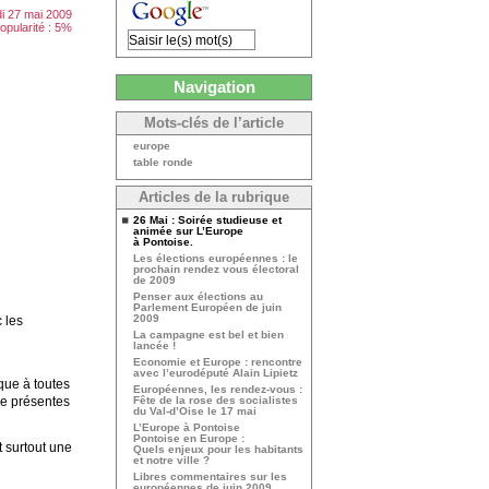
i 27 mai 2009
opularité : 5%
Navigation
Mots-clés de l’article
europe
table ronde
Articles de la rubrique
26 Mai : Soirée studieuse et
animée sur L’Europe
à Pontoise.
Les élections européennes : le
prochain rendez vous électoral
de 2009
Penser aux élections au
Parlement Européen de juin
2009
 les
La campagne est bel et bien
lancée !
Economie et Europe : rencontre
avec l’eurodéputé Alain Lipietz
ique à toutes
Européennes, les rendez-vous :
he présentes
Fête de la rose des socialistes
du Val-d’Oise le 17 mai
L’Europe à Pontoise
Pontoise en Europe :
t surtout une
Quels enjeux pour les habitants
et notre ville ?
Libres commentaires sur les
européennes de juin 2009