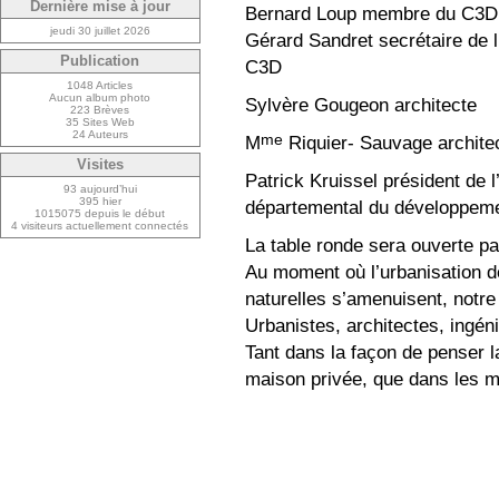
Dernière mise à jour
Bernard Loup membre du C3D, P
jeudi 30 juillet 2026
Gérard Sandret secrétaire de 
Publication
C3D
1048 Articles
Aucun album photo
Sylvère Gougeon architecte
223 Brèves
35 Sites Web
24 Auteurs
me
M
Riquier- Sauvage archite
Visites
Patrick Kruissel président d
93 aujourd’hui
395 hier
départemental du développeme
1015075 depuis le début
4 visiteurs actuellement connectés
La table ronde sera ouverte par
Au moment où l’urbanisation de
naturelles s’amenuisent, notre
Urbanistes, architectes, ingén
Tant dans la façon de penser la
maison privée, que dans les ma