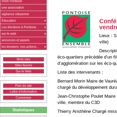
Vivre Pontoise
une association
vigilance citoyenne
Confér
Education
vendr
Les élections à Pontoise
sur le web
Lieux : S
annonces et appels
ville)
les dossiers, nos actions...
Descripti
éco-quartiers précédée d’un f
Mots-clés
d’agglomération sur les éco-qua
Sites favoris
Liste des intervenants :
Sur le Web
Bernard Morin Maire de Vauré
Plan du site
chargé du développement dura
Lettre d’information
Jean-Christophe Poulet Maire d
Connexion
ville, membre du C3D
Statistiques
Thierry Aristhène Chargé mis