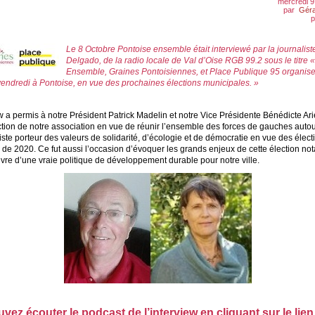
mercredi 9
par
Gér
p
Le 8 Octobre Pontoise ensemble était interviewé par la journaliste
Delgado, de la radio locale de Val d’Oise RGB 99.2 sous le titre 
Ensemble, Graines Pontoisiennes, et Place Publique 95 organis
vendredi à Pontoise, en vue des prochaines élections municipales. »
w a permis à notre Président Patrick Madelin et notre Vice Présidente Bénédicte Ar
ction de notre association en vue de réunir l’ensemble des forces de gauches auto
liste porteur des valeurs de solidarité, d’écologie et de démocratie en vue des élect
 de 2020. Ce fut aussi l’occasion d’évoquer les grands enjeux de cette élection no
vre d’une vraie politique de développement durable pour notre ville.
ez écouter le podcast de l’interview en cliquant sur le lien 