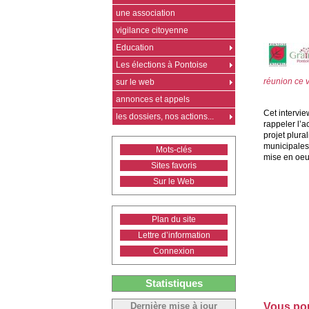
une association
vigilance citoyenne
Education
Les élections à Pontoise
réunion ce 
sur le web
annonces et appels
Cet intervie
les dossiers, nos actions...
rappeler l’a
projet plura
municipales
Mots-clés
mise en oeu
Sites favoris
Sur le Web
Plan du site
Lettre d’information
Connexion
Statistiques
Vous pouv
Dernière mise à jour