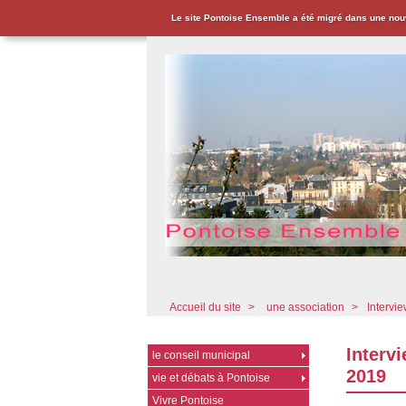
Le site Pontoise Ensemble a été migré dans une nou
Pontoise Ensemble - Associat
Accueil du site
>
une association
>
Intervi
Interv
le conseil municipal
2019
vie et débats à Pontoise
Vivre Pontoise