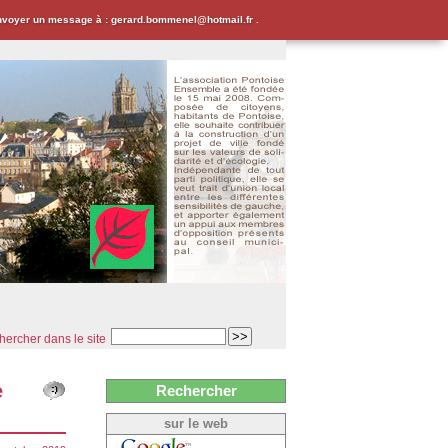
envoyer un message à : gerard.bommenel@hotmail.fr .
ercher dans le site
e
Rechercher
sur le web