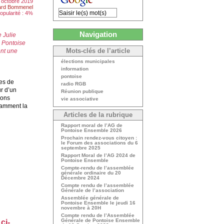
 octobre 2019
ard Bommenel
opularité : 4%
Navigation
 Julie
« Pontoise
ent une
Mots-clés de l’article
élections municipales
information
pontoise
ies de
radio RGB
ur d’un
Réunion publique
ions
vie associative
tamment la
Articles de la rubrique
Rapport moral de l’AG de
Pontoise Ensemble 2026
Prochain rendez-vous citoyen :
le Forum des associations du 6
septembre 2025
Rapport Moral de l’AG 2024 de
Pontoise Ensemble
Compte-rendu de l’assemblée
générale ordinaire du 20
Décembre 2024
Compte rendu de l’assemblée
Générale de l’association
Assemblée générale de
Pontoise Ensemble le jeudi 16
novembre à 20H
Compte rendu de l’Assemblée
Générale de Pontoise Ensemble
ci-