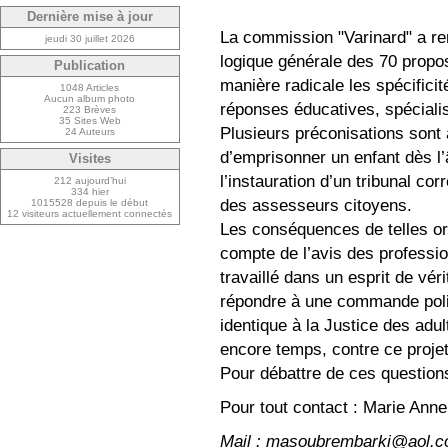
Dernière mise à jour
La commission "Varinard" a ren
jeudi 30 juillet 2026
logique générale des 70 propo
Publication
manière radicale les spécifici
1048 Articles
Aucun album photo
réponses éducatives, spécialis
223 Brèves
35 Sites Web
Plusieurs préconisations sont 
24 Auteurs
d’emprisonner un enfant dès l’
Visites
l’instauration d’un tribunal co
212 aujourd’hui
334 hier
des assesseurs citoyens.
1015528 depuis le début
12 visiteurs actuellement connectés
Les conséquences de telles ori
compte de l’avis des professio
travaillé dans un esprit de vé
répondre à une commande politi
identique à la Justice des adul
encore temps, contre ce projet
Pour débattre de ces questio
Pour tout contact : Marie Anne
Mail : masoubrembarki@aol.