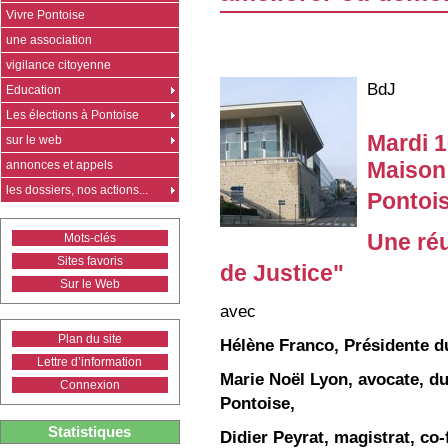
Vivre Pontoise
une association
vigilance citoyenne
BdJ
Education
Les élections à Pontoise
Mardi 
sur le web
annonces et appels
Maison 
les dossiers, nos actions...
Pontoi
Une réu
Mots-clés
Sites favoris
de Justice"
Sur le Web
avec
Plan du site
Hélène Franco, Présidente du
Lettre d’information
Marie Noël Lyon, avocate, d
Connexion
Pontoise,
Statistiques
Didier Peyrat, magistrat, co