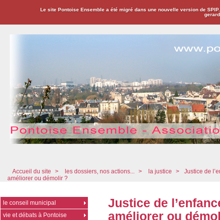
Le site Pontoise Ensemble a été migré dans une nouvelle version de SPIP
gerard
Pontoise Ensemble - Association Citoyenne
Accueil du site
>
les dossiers, nos actions...
>
la justice
>
Justice de l’e
améliorer ou démolir ?
Justice de l’enfanc
le conseil municipal
améliorer ou démol
vie et débats à Pontoise