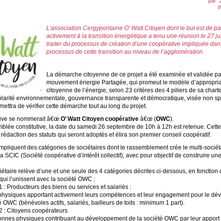
par
p
L’association Cergypontaine O’ Watt Citoyen dont le but est de par
activement à la transition énergétique a tenu une réunion le 27 ju
traiter du processus de création d’une coopérative impliquée dan
processus de cette transition au niveau de l’agglomération.
La démarche citoyenne de ce projet a été examinée et validée pa
mouvement ënergie Partagée, qui promeut le modèle d’appropria
citoyenne de l’énergie, selon 23 critères des 4 piliers de sa chart
plarité environnementale, gouvernance transparente et démocratique, visée non sp
mettra de vérifier cette démarche tout au long du projet.
tive se nommerait â€œ
O’ Watt Citoyen coopérative
â€œ (
OWC
).
mblée constitutive, la date du samedi 26 septembre de 10h à 12h est retenue. Cet
 rédaction des statuts qui seront adoptés et élira son premier conseil coopératif.
impliquent des catégories de sociétaires dont le rassemblement crée le multi-sociéta
la SCIC (Société coopérative d’intérêt collectif), avec pour objectif de construire u
taire relève d’une et une seule des 4 catégories décrites ci-dessous, en fonction 
 qui l’unissent avec la société OWC :
1 : Producteurs des biens ou services et salariés :
hysiques apportant activement leurs compétences et leur engagement pour le d
é OWC (bénévoles actifs, salariés, bailleurs de toits : minimum 1 part).
2 : Citoyens coopérateurs
onnes physiques contribuant au développement de la société OWC par leur apport 