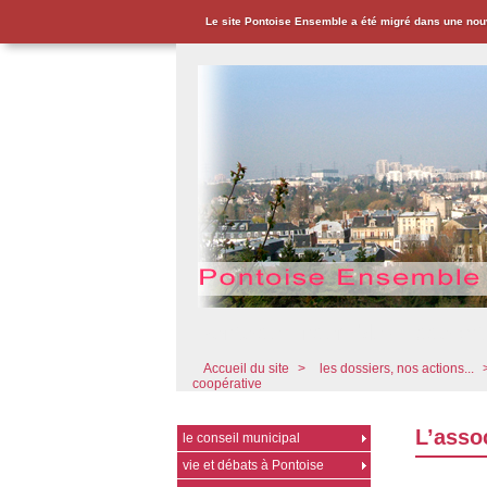
Le site Pontoise Ensemble a été migré dans une nou
Pontoise Ensemble - Associat
Accueil du site
>
les dossiers, nos actions...
coopérative
L’asso
le conseil municipal
vie et débats à Pontoise