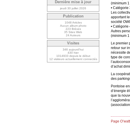
Dernière mise à jour
(minimum 1 
• Catégorie 3
jeudi 30 juillet 2026
Les collecti
Publication
apportant l
société OWC 
1048 Articles
Aucun album photo
• Catégorie 
223 Brèves
Autres pers
35 Sites Web
24 Auteurs
(minimum 1 
Visites
Le premier p
retour sur 
346 aujourd’hui
nécessite de
430 hier
1014933 depuis le début
type de cons
12 visiteurs actuellement connectés
l’autoconsom
d’achat dim
La coopérati
des parkings
Pontoise ens
d’énergie él
que la nouv
l’agglomérat
(association
Page O’watt