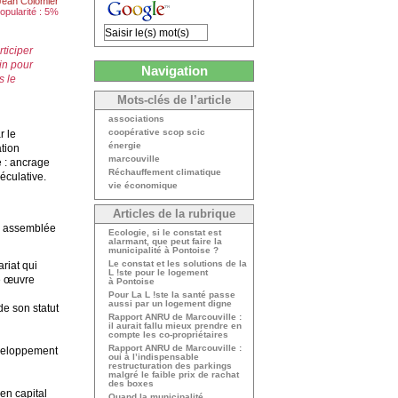
Jean Colomier
opularité : 5%
ticiper
in pour
Navigation
s le
Mots-clés de l’article
associations
coopérative scop scic
r le
énergie
tion
marcouville
e : ancrage
Réchauffement climatique
éculative.
vie économique
Articles de la rubrique
te assemblée
Ecologie, si le constat est
alarmant, que peut faire la
municipalité à Pontoise ?
Le constat et les solutions de la
riat qui
L !ste pour le logement
ne œuvre
à Pontoise
Pour La L !ste la santé passe
aussi par un logement digne
de son statut
Rapport ANRU de Marcouville :
il aurait fallu mieux prendre en
compte les co-propriétaires
Rapport ANRU de Marcouville :
éveloppement
oui à l’indispensable
restructuration des parkings
malgré le faible prix de rachat
des boxes
en capital
Quand la municipalité