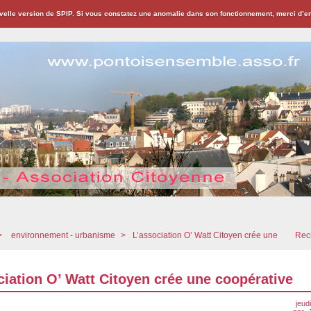
velle version de SPIP. Si vous constatez une anomalie dans son fonctionnement, merci d’
ion Citoyenne
>
environnement - urbanisme
>
L’association O’ Watt Citoyen crée une
Rech
ciation O’ Watt Citoyen crée une coopérative
jeud