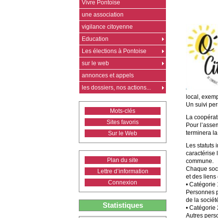
Vivre Pontoise
une association
vigilance citoyenne
Education
Les élections à Pontoise
sur le web
annonces et appels
les dossiers, nos actions...
local, exem
Un suivi per
Mots-clés
La coopéra
Sites favoris
Pour l’asse
terminera la
Sur le Web
Les statuts 
caractérise 
Plan du site
commune.
Chaque socié
Lettre d’information
et des liens
Connexion
• Catégorie 
Personnes p
de la sociét
Statistiques
• Catégorie 
Autres pers