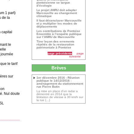
pontoisienne se targue
d’écologie
Le projet ANRU doit adapter
um 1 part)
Marcouville au changement
climatique
 de la
Il faut désenclaver Marcouville
et y multiplier les modes de
déplacements
Les contributions de Pontoise
 capital
Ensemble à l’enquête publique
sur l’ANRU de Marcouville
Tirer leçon des errements
nant le
répétés de la restauration
patrimoniale à Pontoise
elle
page précédente
page
e journée
suivante
que le tarif
Brèves
ières sur
1er décembre 2016 - Réunion
publique le 14/12/2016 :
aménagement du stationnement
rue Pierre Butin
ion
La mise en place d’un radar a
té. Nul doute
démontré en 2014 que la
limitation de vitesse à 30 km/h sur
la rue (…)
ASL