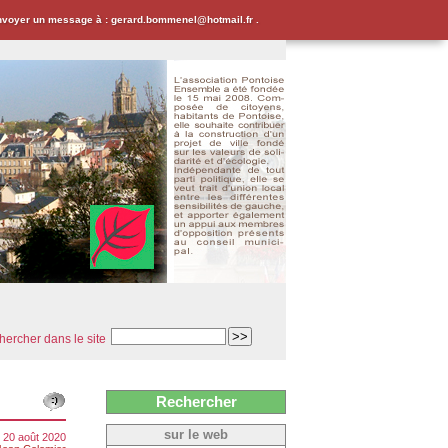
envoyer un message à : gerard.bommenel@hotmail.fr .
ercher dans le site
Rechercher
sur le web
i 20 août 2020