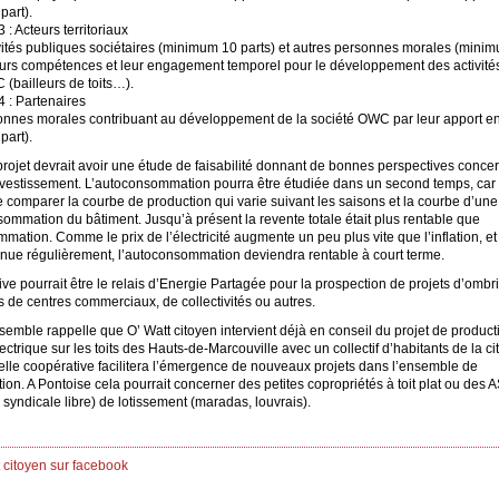
part).
 : Acteurs territoriaux
vités publiques sociétaires (minimum 10 parts) et autres personnes morales (minim
eurs compétences et leur engagement temporel pour le développement des activités
(bailleurs de toits…).
4 : Partenaires
onnes morales contribuant au développement de la société OWC par leur apport en
part).
rojet devrait avoir une étude de faisabilité donnant de bonnes perspectives concer
investissement. L’autoconsommation pourra être étudiée dans un second temps, car 
 comparer la courbe de production qui varie suivant les saisons et la courbe d’un
ommation du bâtiment. Jusqu’à présent la revente totale était plus rentable que
mation. Comme le prix de l’électricité augmente un peu plus vite que l’inflation, et 
inue régulièrement, l’autoconsommation deviendra rentable à court terme.
ve pourrait être le relais d’Energie Partagée pour la prospection de projets d’ombr
 de centres commerciaux, de collectivités ou autres.
emble rappelle que O’ Watt citoyen intervient déjà en conseil du projet de product
ectrique sur les toits des Hauts-de-Marcouville avec un collectif d’habitants de la ci
elle coopérative facilitera l’émergence de nouveaux projets dans l’ensemble de
ion. A Pontoise cela pourrait concerner des petites copropriétés à toit plat ou des 
 syndicale libre) de lotissement (maradas, louvrais).
 citoyen sur facebook