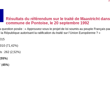
p
Résultats du référendum sur le traité de Maastricht dans
commune de Pontoise, le 20 septembre 1992
a question posée : « Approuvez-vous le projet de loi soumis au peuple Français par
la République autorisant la ratification du traité sur l’Union Européenne ? »
.015
0.010 (71,42%)
ls : 262 (2,52%)
(
55%
)
 (
45%
)