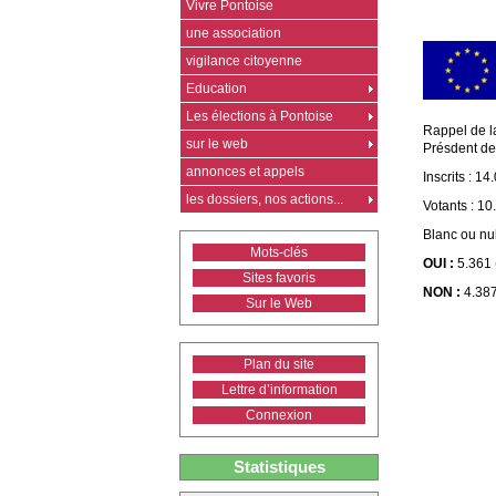
Vivre Pontoise
une association
vigilance citoyenne
Education
Les élections à Pontoise
Rappel de l
sur le web
Présdent de 
annonces et appels
Inscrits : 14
les dossiers, nos actions...
Votants : 1
Blanc ou nu
Mots-clés
OUI :
5.361 
Sites favoris
NON :
4.387
Sur le Web
Plan du site
Lettre d’information
Connexion
Statistiques