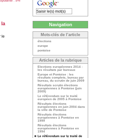
opularité : 5%
 la
Navigation
Mots-clés de l’article
 le
élections
europe
pontoise
Articles de la rubrique
Elections européennes 2014 :
les résultats par bureaux
Europe et Pontoise : les
résultats complets, bureau par
bureau, du scrutin de juin 2009
Résultats scrutin élections
européennes à Pontoise (juin
2009)
Le référendum sur le traité
européen de 2005 à Pontoise
Résultats élections
européennes en juin 2004 dans
la ville de Pontoise
Résultats élections
européennes à Pontoise en
1999
Résultats élections
européennes à Pontoise en
1994
Le référendum sur le traité de