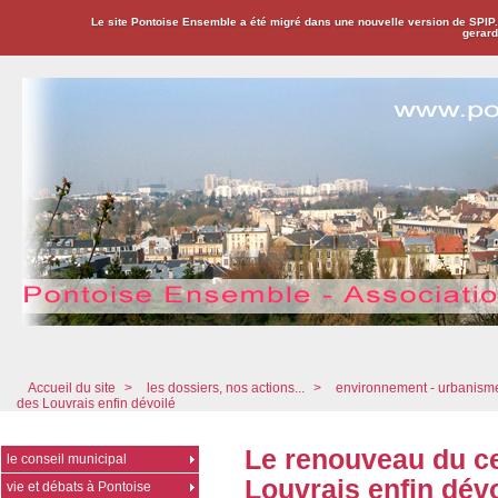
Le site Pontoise Ensemble a été migré dans une nouvelle version de SPIP
gerard
Pontoise Ensemble - Association Citoyenne
Accueil du site
>
les dossiers, nos actions...
>
environnement - urbanis
des Louvrais enfin dévoilé
Le renouveau du c
le conseil municipal
Louvrais enfin dévo
vie et débats à Pontoise