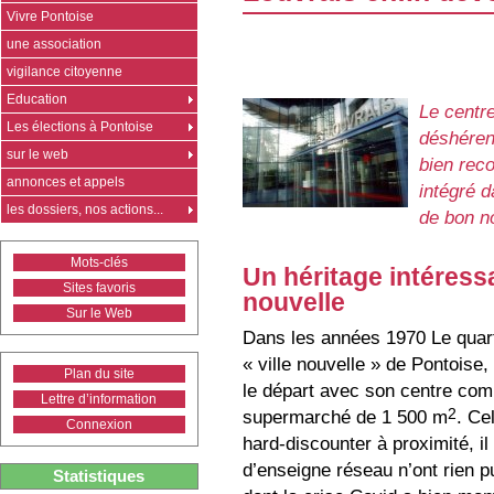
Vivre Pontoise
une association
vigilance citoyenne
Education
Le centr
Les élections à Pontoise
déshéren
sur le web
bien reco
annonces et appels
intégré 
les dossiers, nos actions...
de bon n
Mots-clés
Un héritage intéressa
Sites favoris
nouvelle
Sur le Web
Dans les années 1970 Le quarti
« ville nouvelle » de Pontoise,
Plan du site
le départ avec son centre com
Lettre d’information
2
supermarché de 1 500 m
. Cel
Connexion
hard-discounter à proximité, 
d’enseigne réseau n’ont rien 
Statistiques