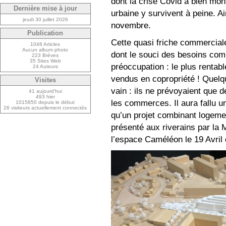
dont la crise Covid a bien mont
Dernière mise à jour
urbaine y survivent à peine. Ai
jeudi 30 juillet 2026
novembre.
Publication
Cette quasi friche commerciale
1048 Articles
Aucun album photo
dont le souci des besoins comm
223 Brèves
35 Sites Web
préoccupation : le plus rentabl
24 Auteurs
vendus en copropriété ! Quel
Visites
vain : ils ne prévoyaient que
41 aujourd’hui
493 hier
les commerces. Il aura fallu u
1015850 depuis le début
26 visiteurs actuellement connectés
qu’un projet combinant logeme
présenté aux riverains par la 
l’espace Caméléon le 19 Avril 