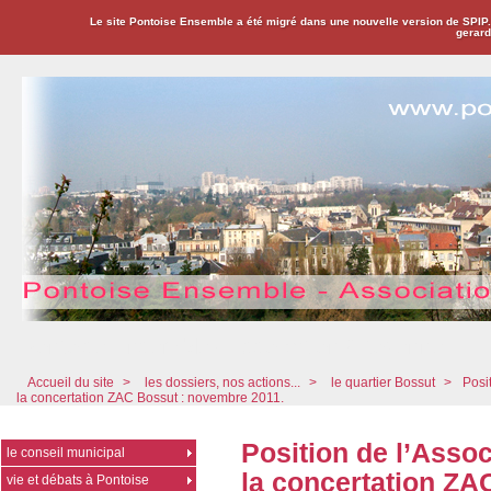
Le site Pontoise Ensemble a été migré dans une nouvelle version de SPIP
gerard
Pontoise Ensemble - Association Citoyenne
Accueil du site
>
les dossiers, nos actions...
>
le quartier Bossut
>
Posi
la concertation ZAC Bossut : novembre 2011.
Position de l’Asso
le conseil municipal
la concertation ZA
vie et débats à Pontoise