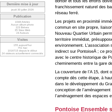
dortoir et tous les efforts doiv
Dernière mise à jour
franchissement naturel des barr
jeudi 30 juillet 2026
réseau ferré.
Publication
Les projets en proximité immé
1048 Articles
Aucun album photo
commun en site propre, liaisons
223 Brèves
35 Sites Web
Nouveau Quartier Urbain perme
24 Auteurs
territoire immédiat, présuppos
Visites
environnement. L’association s
155 aujourd’hui
751 hier
indirect sur PontoiseÂ ; ce pro
1016715 depuis le début
24 visiteurs actuellement connectés
avec le centre historique de P
cheminements entre la gare de
La couverture de l’A 15, dont o
compte dès cette étape, à hau
dans le développement du Grand
conception de l’aménagement 
l’aménagement des espaces et 
Pontoise Ensemble so