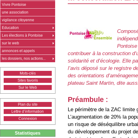
Vivre Pontoise
une association
vigilance citoyenne
Education
Composée
Les élections à Pontoise
indépenda
sur le web
Pontoise
annonces et appels
contribuer à la construction d’
les dossiers, nos actions...
solidarité et d’écologie. Elle p
l’avis déposé sur le registre d
Mots-clés
des orientations d’aménagemen
Sites favoris
plateau Saint Martin, dite aus
Sur le Web
Préambule :
Plan du site
Le périmètre de la ZAC limite
Lettre d’information
L’augmentation de 20% la popu
Connexion
un risque de déséquilibre urbai
du développement du projet de 
Statistiques