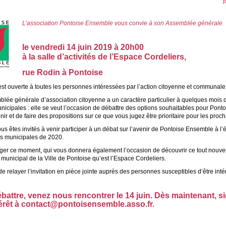
p
L’association Pontoise Ensemble vous convie à son Assemblée générale
le vendredi 14 juin 2019 à 20h00
à la salle d’activités de l’Espace Cordeliers,
rue Rodin à Pontoise
st ouverte à toutes les personnes intéressées par l’action citoyenne et communale
blée générale d’association citoyenne a un caractère particulier à quelques mois 
nicipales : elle se veut l’occasion de débattre des options souhaitables pour Pont
ir et de faire des propositions sur ce que vous jugez être prioritaire pour les proc
vous êtes invités à venir participer à un débat sur l’avenir de Pontoise Ensemble à 
ns municipales de 2020.
ger ce moment, qui vous donnera également l’occasion de découvrir ce tout nouve
unicipal de la Ville de Pontoise qu’est l’Espace Cordeliers.
de relayer l’invitation en pièce jointe auprès des personnes susceptibles d’être int
battre, venez nous rencontrer le 14 juin. Dès maintenant, s
térêt à contact@pontoisensemble.asso.fr.