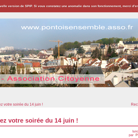
velle version de SPIP. Si vous constatez une anomalie dans son fonctionnement, merci d’
ion Citoyenne
 votre soirée du 14 juin !
Rech
z votre soirée du 14 juin !
lun
par
P