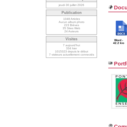
jeudi 30 juillet 2026
Docu
Publication
1048 Articles
Aucun album photo
223 Brèves
35 Sites Web
24 Auteurs
Visites
Word -
42.2 kio
7 aujourd’hui
334 hier
1015323 depuis le début
7 visiteurs actuellement connectés
Portf
Comm