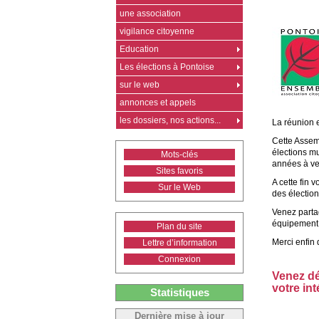
une association
vigilance citoyenne
Education
Les élections à Pontoise
sur le web
annonces et appels
les dossiers, nos actions...
La réunion e
Cette Assem
élections mu
Mots-clés
années à ven
Sites favoris
A cette fin 
Sur le Web
des électio
Venez parta
équipement m
Plan du site
Merci enfin 
Lettre d’information
Connexion
Venez dé
votre in
Statistiques
Dernière mise à jour