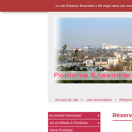
Le site Pontoise Ensemble a été migré dans une nou
Pontoise Ensemble - Associat
Accueil du site
>
une association
>
Réservez
Réserve
le conseil municipal
vie et débats à Pontoise
Vivre Pontoise