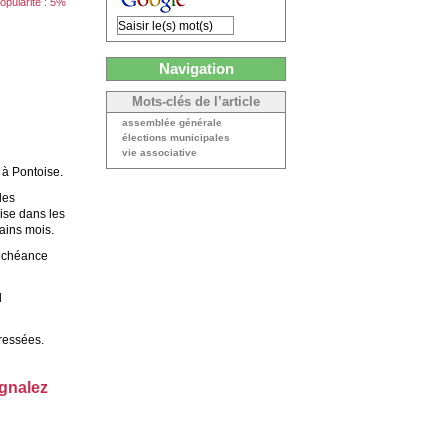
opularité : 5%
Navigation
Mots-clés de l’article
assemblée générale
élections municipales
vie associative
 à Pontoise.
des
oise dans les
hains mois.
l’échéance
l
éressées.
ignalez