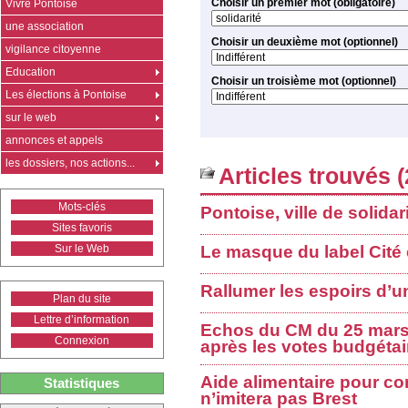
Choisir un premier mot (obligatoire)
Vivre Pontoise
une association
Choisir un deuxième mot (optionnel)
vigilance citoyenne
Education
Choisir un troisième mot (optionnel)
Les élections à Pontoise
sur le web
annonces et appels
les dossiers, nos actions...
Articles trouvés (
Mots-clés
Pontoise, ville de solidar
Sites favoris
Sur le Web
Le masque du label Cité
Rallumer les espoirs d’
Plan du site
Lettre d’information
Echos du CM du 25 mars
Connexion
après les votes budgétai
Aide alimentaire pour co
Statistiques
n’imitera pas Brest