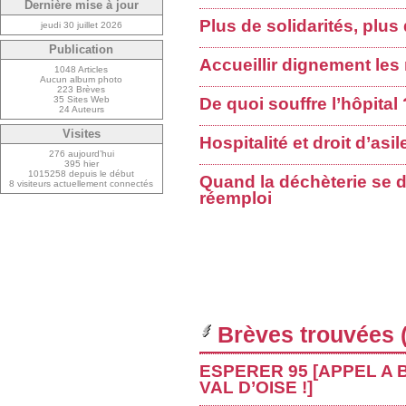
Dernière mise à jour
Plus de solidarités, plus
jeudi 30 juillet 2026
Publication
Accueillir dignement les
1048 Articles
Aucun album photo
223 Brèves
35 Sites Web
De quoi souffre l’hôpital 
24 Auteurs
Visites
Hospitalité et droit d’asi
276 aujourd’hui
395 hier
1015258 depuis le début
Quand la déchèterie se 
8 visiteurs actuellement connectés
réemploi
Brèves trouvées (
ESPERER 95 [APPEL A
VAL D’OISE !]