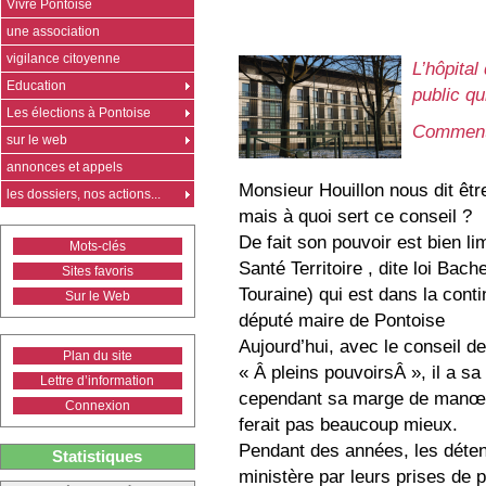
Vivre Pontoise
une association
vigilance citoyenne
L’hôpital
Education
public qu
Les élections à Pontoise
Comment 
sur le web
annonces et appels
Monsieur Houillon nous dit êtr
les dossiers, nos actions...
mais à quoi sert ce conseil ?
De fait son pouvoir est bien li
Mots-clés
Santé Territoire , dite loi Bache
Sites favoris
Touraine) qui est dans la contin
Sur le Web
député maire de Pontoise
Aujourd’hui, avec le conseil de 
Plan du site
« Â pleins pouvoirsÂ », il a sa 
Lettre d’information
cependant sa marge de manœuvr
Connexion
ferait pas beaucoup mieux.
Pendant des années, les détent
Statistiques
ministère par leurs prises de po