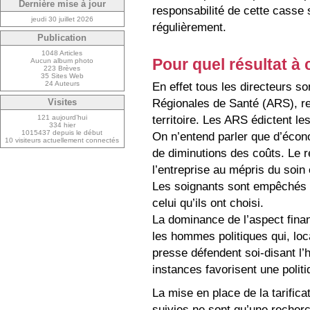
Dernière mise à jour
responsabilité de cette casse 
jeudi 30 juillet 2026
régulièrement.
Publication
1048 Articles
Pour quel résultat à 
Aucun album photo
223 Brèves
35 Sites Web
En effet tous les directeurs s
24 Auteurs
Régionales de Santé (ARS), re
Visites
territoire. Les ARS édictent les
121 aujourd’hui
334 hier
1015437 depuis le début
On n’entend parler que d’écono
10 visiteurs actuellement connectés
de diminutions des coûts. Le re
l’entreprise au mépris du soin 
Les soignants sont empêchés de
celui qu’ils ont choisi.
La dominance de l’aspect finan
les hommes politiques qui, loc
presse défendent soi-disant l’h
instances favorisent une polit
La mise en place de la tarificat
suivies ne sont qu’une recherc