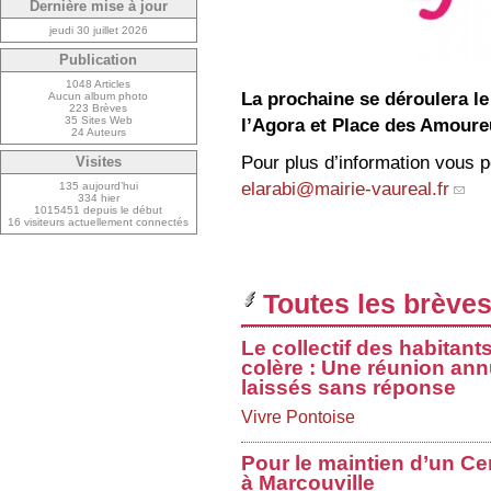
Dernière mise à jour
jeudi 30 juillet 2026
Publication
1048 Articles
La prochaine se déroulera l
Aucun album photo
223 Brèves
35 Sites Web
l’Agora et Place des Amoureux
24 Auteurs
Pour plus d’information vous p
Visites
elarabi@mairie-vaureal.fr
135 aujourd’hui
334 hier
1015451 depuis le début
16 visiteurs actuellement connectés
Toutes les brèves
Le collectif des habitant
colère : Une réunion ann
laissés sans réponse
Vivre Pontoise
Pour le maintien d’un Ce
à Marcouville