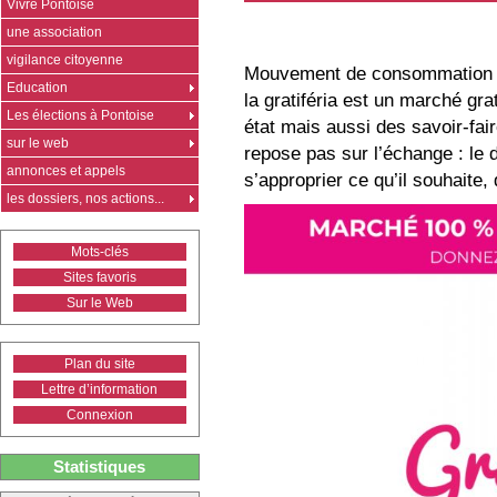
Vivre Pontoise
une association
vigilance citoyenne
Mouvement de consommation alt
Education
la gratiféria est un marché gra
Les élections à Pontoise
état mais aussi des savoir-fai
sur le web
repose pas sur l’échange : le 
annonces et appels
s’approprier ce qu’il souhaite, 
les dossiers, nos actions...
Mots-clés
Sites favoris
Sur le Web
Plan du site
Lettre d’information
Connexion
Statistiques