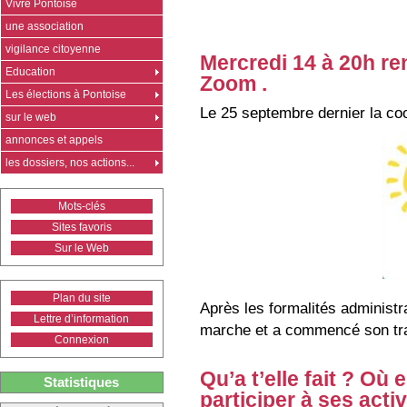
Vivre Pontoise
une association
vigilance citoyenne
Mercredi 14 à 20h r
Education
Zoom .
Les élections à Pontoise
Le 25 septembre dernier la co
sur le web
annonces et appels
les dossiers, nos actions...
Mots-clés
Sites favoris
Sur le Web
Plan du site
Après les formalités administra
Lettre d’information
marche et a commencé son tra
Connexion
Qu’a t’elle fait ? Où
Statistiques
participer à ses act