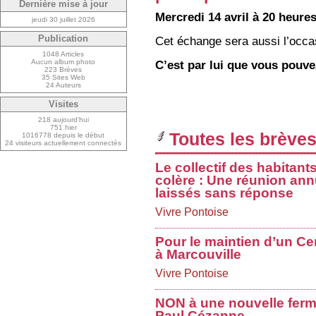
Dernière mise à jour
Mercredi 14 avril à 20 heure
jeudi 30 juillet 2026
Cet échange sera aussi l’occa
Publication
1048 Articles
C’est par lui que vous pouve
Aucun album photo
223 Brèves
35 Sites Web
24 Auteurs
Visites
218 aujourd’hui
751 hier
Toutes les brèves
1016778 depuis le début
24 visiteurs actuellement connectés
Le collectif des habitant
colère : Une réunion ann
laissés sans réponse
Vivre Pontoise
Pour le maintien d’un Ce
à Marcouville
Vivre Pontoise
NON à une nouvelle ferme
Paul Cézanne