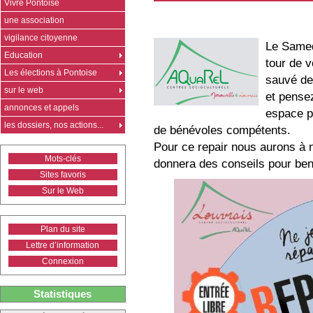
Vivre Pontoise
une association
vigilance citoyenne
Le Samedi
Education
tour de v
Les élections à Pontoise
sauvé de 
sur le web
et pense
annonces et appels
espace po
les dossiers, nos actions...
de bénévoles compétents.
Pour ce repair nous aurons à 
Mots-clés
donnera des conseils pour ben 
Sites favoris
Sur le Web
Plan du site
Lettre d’information
Connexion
Statistiques