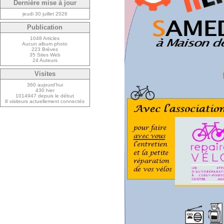
Dernière mise à jour
jeudi 30 juillet 2026
Publication
1048 Articles
Aucun album photo
223 Brèves
35 Sites Web
24 Auteurs
Visites
360 aujourd’hui
430 hier
1014947 depuis le début
8 visiteurs actuellement connectés