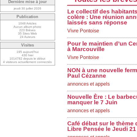
Dernière mise à jour
jeudi 30 juillet 2026
Le collectif des habitant
colère : Une réunion ann
Publication
laissés sans réponse
1048 Articles
Aucun album photo
Vivre Pontoise
223 Brèves
35 Sites Web
24 Auteurs
Pour le maintien d’un Ce
Visites
à Marcouville
195 aujourd’hui
430 hier
Vivre Pontoise
1014782 depuis le début
4 visiteurs actuellement connectés
NON à une nouvelle ferme
Paul Cézanne
annonces et appels
Nouvelle Ère : Le barbec
manquer le 7 Juin
annonces et appels
Café débat sur le thème d
Libre Pensée le Jeudi 21