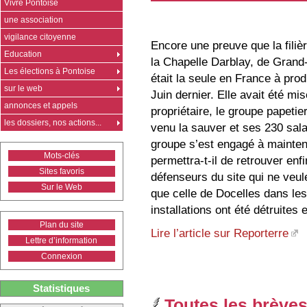
Vivre Pontoise
une association
vigilance citoyenne
Encore une preuve que la filiè
Education
la Chapelle Darblay, de Grand
Les élections à Pontoise
était la seule en France à pro
sur le web
Juin dernier. Elle avait été m
annonces et appels
propriétaire, le groupe papeti
les dossiers, nos actions...
venu la sauver et ses 230 salar
groupe s’est engagé à maintenir
Mots-clés
permettra-t-il de retrouver enf
Sites favoris
défenseurs du site qui ne veu
Sur le Web
que celle de Docelles dans l
installations ont été détruites 
Plan du site
Lire l’article sur Reporterre
Lettre d’information
Connexion
Statistiques
Toutes les brèves