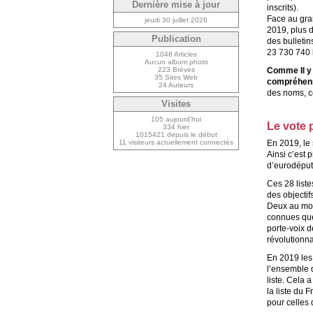
Dernière mise à jour
inscrits).
Face au gra
jeudi 30 juillet 2026
2019, plus d
Publication
des bulletin
23 730 740 b
1048 Articles
Aucun album photo
Comme Il y 
223 Brèves
35 Sites Web
compréhen
24 Auteurs
des noms, c
Visites
105 aujourd’hui
Le vote 
334 hier
1015421 depuis le début
En 2019, le 
11 visiteurs actuellement connectés
Ainsi c’est 
d’eurodéput
Ces 28 liste
des objectifs
Deux au moin
connues que
porte-voix d
révolutionn
En 2019 les 
l’ensemble d
liste. Cela 
la liste du 
pour celles 