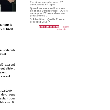
Elections européennes : 37
concurrents en ligne
Questions aux candidats aux
élections Européennes : Quelle
santé pour l’Europe dans vos
programmes ?
Soirée débat : Quelle Europe
proposez-vous ?
er sur la
page précédente
page
re ni rayer
suivante
d’eurodéputé.
as élu
ndé, avaient
eutraliste...
aient
 étaient
c partagé
on de chaque
 autant pour
blicains, 6