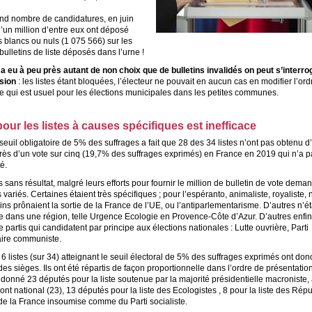
nd nombre de candidatures, en juin
’un million d’entre eux ont déposé
s blancs ou nuls (1 075 566) sur les
ulletins de liste déposés dans l’urne !
a eu à peu près autant de non choix que de bulletins invalidés on peut s’interrog
sion
: les listes étant bloquées, l’électeur ne pouvait en aucun cas en modifier l’ord
e qui est usuel pour les élections municipales dans les petites communes.
pour les listes à causes spécifiques est inefficace
seuil obligatoire de 5% des suffrages a fait que 28 des 34 listes n’ont pas obtenu 
près d’un vote sur cinq (19,7% des suffrages exprimés) en France en 2019 qui n’a p
é.
s sans résultat, malgré leurs efforts pour fournir le million de bulletin de vote dema
 variés. Certaines étaient très spécifiques ; pour l’espéranto, animaliste, royaliste, n
s prônaient la sortie de la France de l’UE, ou l’antiparlementarisme. D’autres n’ét
 dans une région, telle Urgence Ecologie en Provence-Côte d’Azur. D’autres enfin
e partis qui candidatent par principe aux élections nationales : Lutte ouvrière, Parti
aire communiste.
6 listes (sur 34) atteignant le seuil électoral de 5% des suffrages exprimés ont don
es sièges. Ils ont été répartis de façon proportionnelle dans l’ordre de présentati
a donné 23 députés pour la liste soutenue par la majorité présidentielle macroniste,
Front national (23), 13 députés pour la liste des Ecologistes , 8 pour la liste des Répu
de la France insoumise comme du Parti socialiste.