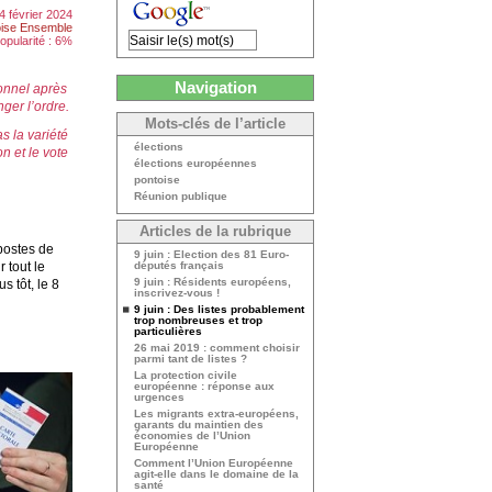
4 février 2024
ise Ensemble
opularité : 6%
Navigation
ionnel après
ger l’ordre.
Mots-clés de l’article
s la variété
élections
n et le vote
élections européennes
pontoise
Réunion publique
Articles de la rubrique
 postes de
9 juin : Election des 81 Euro-
 tout le
députés français
9 juin : Résidents européens,
s tôt, le 8
inscrivez-vous !
9 juin : Des listes probablement
trop nombreuses et trop
particulières
26 mai 2019 : comment choisir
parmi tant de listes ?
La protection civile
européenne : réponse aux
urgences
Les migrants extra-européens,
garants du maintien des
économies de l’Union
Européenne
Comment l’Union Européenne
agit-elle dans le domaine de la
santé