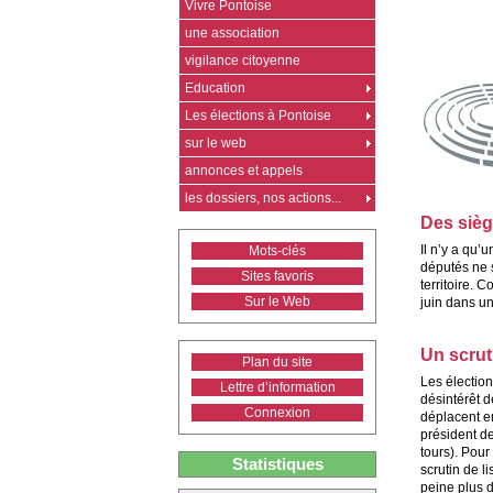
Vivre Pontoise
une association
vigilance citoyenne
Education
Les élections à Pontoise
sur le web
annonces et appels
les dossiers, nos actions...
Des sièg
Il n’y a qu’
Mots-clés
députés ne s
Sites favoris
territoire. 
Sur le Web
juin dans un
Un scrut
Plan du site
Les électio
Lettre d’information
désintérêt d
Connexion
déplacent e
président d
tours). Pour
Statistiques
scrutin de li
peine plus 