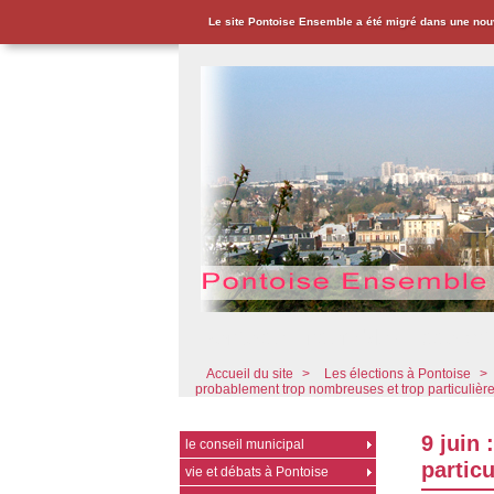
Le site Pontoise Ensemble a été migré dans une nou
Pontoise Ensemble - Associat
Accueil du site
>
Les élections à Pontoise
>
probablement trop nombreuses et trop particulièr
9 juin
le conseil municipal
particu
vie et débats à Pontoise