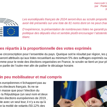
mercredi 1
par
Ponto
p
Les eurodéputés français de 2024 seront élus au scrutin proport
avoir été présentés sur une liste de 81 noms dont on ne peut chan
D’expérience, la présentation de nombreuses listes ne garantit pa
politique des députés élus et semble plutôt encourager l’abstentio
blanc.
es répartis à la proportionnelle des votes exprimés
une circonscription pour l’ensemble du pays. Quelque soit le résultat par région, les
eront attribués qu’aux listes recueillant au minimum 5% des suffrages exprimés sur
Comme pour le reste des élections organisées en France, le scrutin se tient un jour plu
e partie de l’outre-mer afin de pallier le décalage horaire.
in peu mobilisateur et mal compris
ns européennes n’échappent pas au
es électeurs français. Ils ne se
n masse que pour l’élection du
e la République (un seul nom et deux
 les élections européennes de 2019 ,
ste avec un seul tour, il n’y a eu qu’à
de la moitié de votants (50,12% des