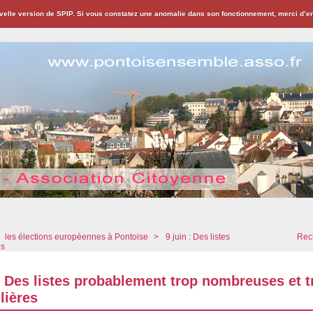
velle version de SPIP. Si vous constatez une anomalie dans son fonctionnement, merci d’
ion Citoyenne
les élections européennes à Pontoise
>
9 juin : Des listes
Rech
es
 : Des listes probablement trop nombreuses et t
lières