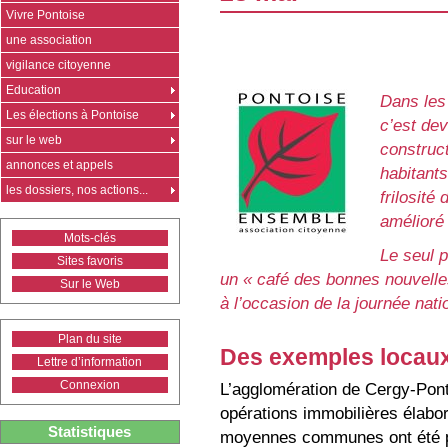
Vivre Pontoise
une association
vigilance citoyenne
Education
Dans les 
Les élections à Pontoise
c’est dev
sur le web
construct
annonces et appels
habitants
les dossiers, nos actions...
frilosité
amélioré 
Mots-clés
Le seul 
Sites favoris
un « café des bonnes nouvell
Sur le Web
à l’occasion de la journée natio
Plan du site
Des exemples locaux 
Lettre d’information
Connexion
L’agglomération de Cergy-Pont
opérations immobilières élabor
Statistiques
moyennes communes ont été plu