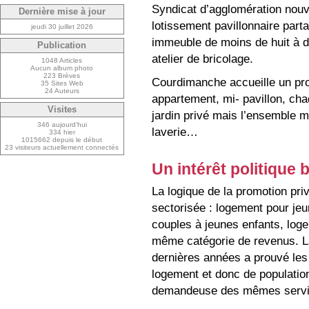
Syndicat d’agglomération nouve
Dernière mise à jour
lotissement pavillonnaire parta
jeudi 30 juillet 2026
immeuble de moins de huit à d
Publication
atelier de bricolage.
1048 Articles
Aucun album photo
223 Brèves
Courdimanche accueille un proj
35 Sites Web
24 Auteurs
appartement, mi- pavillon, cha
Visites
jardin privé mais l’ensemble m
346 aujourd’hui
laverie…
334 hier
1015662 depuis le début
23 visiteurs actuellement connectés
Un intérêt politique 
La logique de la promotion pri
sectorisée : logement pour je
couples à jeunes enfants, loge
même catégorie de revenus. La
dernières années a prouvé les 
logement et donc de populatio
demandeuse des mêmes serv