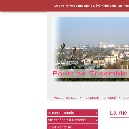
Le site Pontoise Ensemble a été migré dans une nou
Pontoise Ensemble - Associat
Accueil du site
>
le conseil municipal
>
tri
La rue
le conseil municipal
vie et débats à Pontoise
Vivre Pontoise