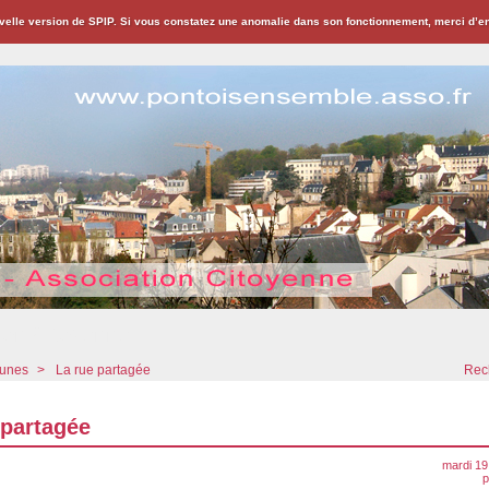
velle version de SPIP. Si vous constatez une anomalie dans son fonctionnement, merci d’
ion Citoyenne
bunes
>
La rue partagée
Rech
 partagée
mardi 19
p