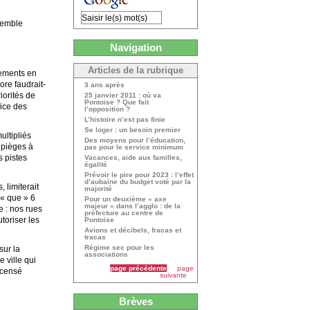
semble
Navigation
Articles de la rubrique
cements en
re faudrait-
3 ans après
iorités de
25 janvier 2011 : où va
Pontoise ? Que fait
fice des
l’opposition ?
L’histoire n’est pas finie
Se loger : un besoin premier
ultipliés
Des moyens pour l’éducation,
e pièges à
pas pour le service minimum
s pistes
Vacances, aide aux familles,
égalité
Prévoir le pire pour 2023 : l’effet
d’aubaine du budget voté par la
 limiterait
majorité
 « que » 6
Pour un deuxième « axe
majeur » dans l’agglo : de la
ge : nos rues
préfecture au centre de
utoriser les
Pontoise
Avions et décibels, fracas et
tracas
Régime sec pour les
sur la
associations
e ville qui
page précédente
page
 censé
suivante
Brèves