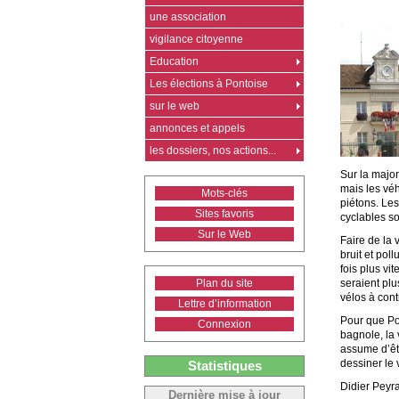
une association
vigilance citoyenne
Education
Les élections à Pontoise
sur le web
annonces et appels
les dossiers, nos actions...
Sur la major
mais les véh
Mots-clés
piétons. Les
Sites favoris
cyclables so
Sur le Web
Faire de la 
bruit et pol
fois plus vit
seraient plu
Plan du site
vélos à cont
Lettre d’information
Pour que Pon
Connexion
bagnole, la v
assume d’êt
dessiner le 
Statistiques
Didier Peyra
Dernière mise à jour