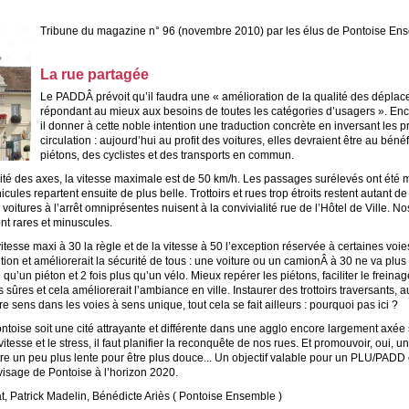
Tribune du magazine n° 96 (novembre 2010) par les élus de Pontoise En
La rue partagée
Le PADDÂ prévoit qu’il faudra une « amélioration de la qualité des dépla
répondant au mieux aux besoins de toutes les catégories d’usagers ». Enco
il donner à cette noble intention une traduction concrète en inversant les pr
circulation : aujourd’hui au profit des voitures, elles devraient être au béné
piétons, des cyclistes et des transports en commun.
ité des axes, la vitesse maximale est de 50 km/h. Les passages surélevés ont été m
icules repartent ensuite de plus belle. Trottoirs et rues trop étroits restent autant d
 voitures à l’arrêt omniprésentes nuisent à la convivialité rue de l’Hôtel de Ville. No
nt rares et minuscules.
vitesse maxi à 30 la règle et de la vitesse à 50 l’exception réservée à certaines voies,
lution et améliorerait la sécurité de tous : une voiture ou un camionÂ à 30 ne va plus
e qu’un piéton et 2 fois plus qu’un vélo. Mieux repérer les piétons, faciliter le freina
s sûres et cela améliorerait l’ambiance en ville. Instaurer des trottoirs traversants, a
re sens dans les voies à sens unique, tout cela se fait ailleurs : pourquoi pas ici ?
toise soit une cité attrayante et différente dans une agglo encore largement axée 
itesse et le stress, il faut planifier la reconquête de nos rues. Et promouvoir, oui, un
re un peu plus lente pour être plus douce... Un objectif valable pour un PLU/PADD
visage de Pontoise à l’horizon 2020.
t, Patrick Madelin, Bénédicte Ariès ( Pontoise Ensemble )