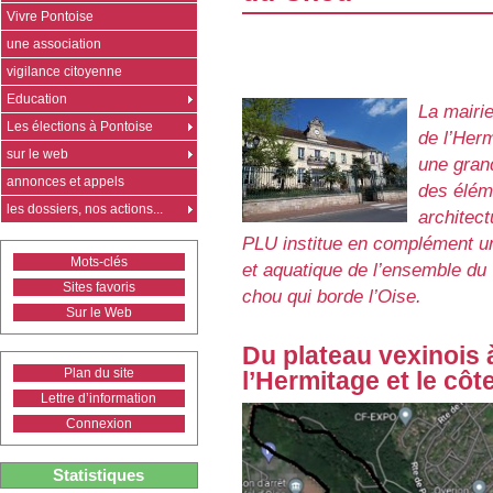
Vivre Pontoise
une association
vigilance citoyenne
Education
La mairie
Les élections à Pontoise
de l’Her
sur le web
une grand
annonces et appels
des élém
les dossiers, nos actions...
architec
PLU institue en complément une
Mots-clés
et aquatique de l’ensemble du 
Sites favoris
chou qui borde l’Oise.
Sur le Web
Du plateau vexinois à
Plan du site
l’Hermitage et le cô
Lettre d’information
Connexion
Statistiques