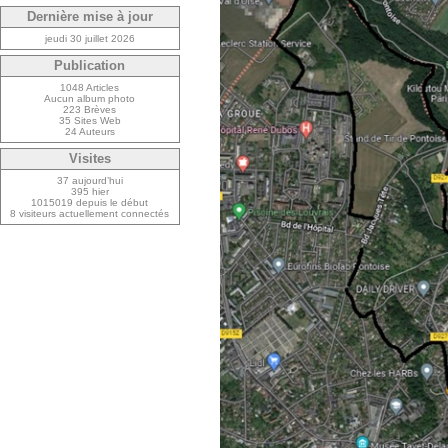
Dernière mise à jour
jeudi 30 juillet 2026
Publication
1048 Articles
Aucun album photo
223 Brèves
35 Sites Web
24 Auteurs
Visites
37 aujourd’hui
395 hier
1015019 depuis le début
8 visiteurs actuellement connectés