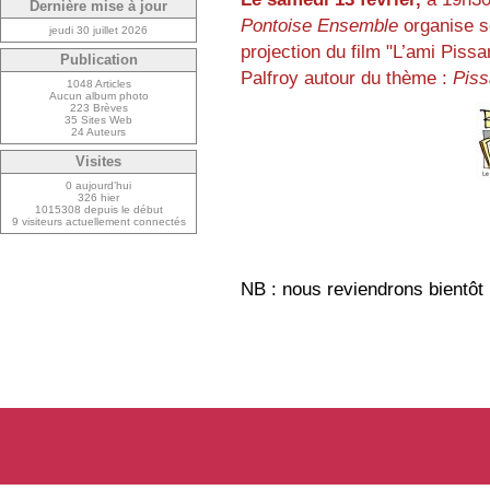
Dernière mise à jour
Pontoise Ensemble
organise s
jeudi 30 juillet 2026
projection du film "L’ami Pissa
Publication
Palfroy autour du thème :
Piss
1048 Articles
Aucun album photo
223 Brèves
35 Sites Web
24 Auteurs
Visites
0 aujourd’hui
326 hier
1015308 depuis le début
9 visiteurs actuellement connectés
NB : nous reviendrons bientôt p