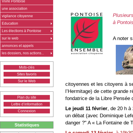
Vivre Pontoise
une association
Plusieurs
vigilance citoyenne
à Pontois
Education
Les élections à Pontoise
A noter 
sur le web
annonces et appels
les dossiers, nos actions...
Mots-clés
Sites favoris
Sur le Web
citoyennes et les citoyens à s
l’Hermitage) de cette grande ré
Plan du site
fondatrice de la Libre Pensée 
Lettre d’information
Le jeudi 11 février
, de 20 h à
Connexion
un débat (avec Dominique Lefebv
danger ?" A « La Fontaine de T
Statistiques
Le samedi 13 février,
à 19h30,