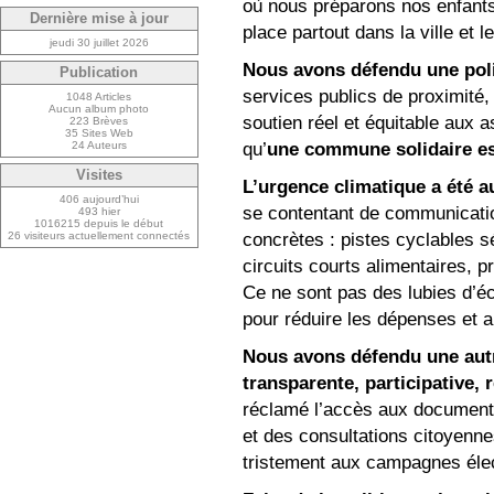
où nous préparons nos enfants
Dernière mise à jour
place partout dans la ville et le
jeudi 30 juillet 2026
Nous avons défendu une poli
Publication
services publics de proximité
1048 Articles
Aucun album photo
soutien réel et équitable aux 
223 Brèves
35 Sites Web
qu’
une commune solidaire es
24 Auteurs
Visites
L’urgence climatique a été 
406 aujourd’hui
se contentant de communicatio
493 hier
1016215 depuis le début
concrètes : pistes cyclables s
26 visiteurs actuellement connectés
circuits courts alimentaires,
Ce ne sont pas des lubies d’é
pour réduire les dépenses et a
Nous avons défendu une autre
transparente, participative,
réclamé l’accès aux document
et des consultations citoyenne
tristement aux campagnes élec