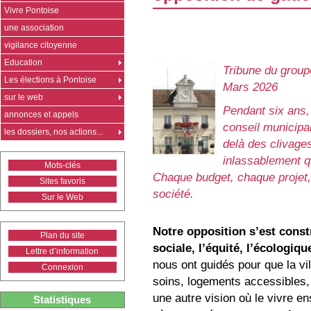
Vivre Pontoise
une association
vigilance citoyenne
Education
Tribune du grou
Les élections à Pontoise
Mars 2026
sur le web
Pendant six ans,
annonces et appels
conseil municipal
les dossiers, nos actions...
delà des clivage
inlassablement qu
Mots-clés
Chaque budget, chaque projet, 
Sites favoris
société.
Sur le Web
Notre opposition s’est constr
Plan du site
sociale, l’équité, l’écologiqu
Lettre d’information
nous ont guidés pour que la vi
Connexion
soins, logements accessibles
une autre vision où le vivre e
Statistiques