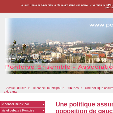
Le site Pontoise Ensemble a été migré dans une nouvelle version de SPIP
gerard
Pontoise Ensemble - Association Citoyenne
Accueil du site
>
le conseil municipal
>
tribunes
>
Une politique assum
exigeante
Une politique assu
le conseil municipal
opposition de gauc
vie et débats à Pontoise