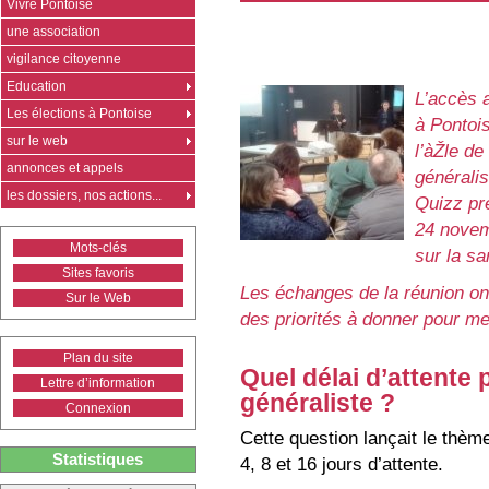
Vivre Pontoise
une association
vigilance citoyenne
Education
L’accès 
Les élections à Pontoise
à Pontoi
sur le web
l’àŽle d
annonces et appels
généralis
les dossiers, nos actions...
Quizz pr
24 novem
Mots-clés
sur la sa
Sites favoris
Les échanges de la réunion on
Sur le Web
des priorités à donner pour me
Plan du site
Quel délai d’attente
Lettre d’information
généraliste ?
Connexion
Cette question lançait le thèm
Statistiques
4, 8 et 16 jours d’attente.