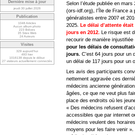
Dernière mise à jour
Selon l’étude publiée en mars
jeudi 30 juillet 2026
(ors-idf.org), l’Île de France
Publication
généralistes entre 2007 et 201
1048 Articles
2025.
Le délai d’attente étai
Aucun album photo
223 Brèves
jours en 2012.
Le risque est d
35 Sites Web
24 Auteurs
recourir de manière injustifiée 
Visites
pour les délais de consultat
329 aujourd’hui
jours.
C’est 64 jours pour un 
493 hier
1016138 depuis le début
un délai de 117 jours pour un 
27 visiteurs actuellement connectés
Les avis des participants conve
nettement aggravée ces dernièr
médecins ancienne génération
âgées, ce que ne veut plus fair
place des endroits où les jeun
« Des médecins refusent d’acc
accessibles que par internet 
médecins veulent des horaires
moyens pour les faire venir »