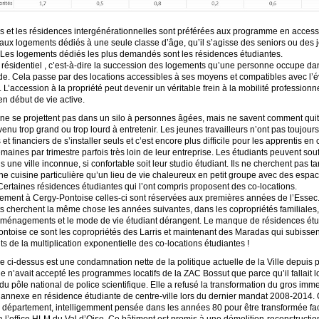
ns et les résidences intergénérationnelles sont préférées aux programme en access
 aux logements dédiés à une seule classe d’âge, qu’il s’agisse des seniors ou des
s. Les logements dédiés les plus demandés sont les résidences étudiantes.
 résidentiel , c’est-à-dire la succession des logements qu’une personne occupe dan
uide. Cela passe par des locations accessibles à ses moyens et compatibles avec l’é
 L’accession à la propriété peut devenir un véritable frein à la mobilité professionne
n début de vie active.
 ne se projettent pas dans un silo à personnes âgées, mais ne savent comment quit
enu trop grand ou trop lourd à entretenir. Les jeunes travailleurs n’ont pas toujou
et financiers de s’installer seuls et c’est encore plus difficile pour les apprentis en
aines par trimestre parfois très loin de leur entreprise. Les étudiants peuvent souf
s une ville inconnue, si confortable soit leur studio étudiant. Ils ne cherchent pas ta
ne cuisine particulière qu’un lieu de vie chaleureux en petit groupe avec des espa
ertaines résidences étudiantes qui l’ont compris proposent des co-locations.
ment à Cergy-Pontoise celles-ci sont réservées aux premières années de l’Essec
s cherchent la même chose les années suivantes, dans les copropriétés familiales,
éménagements et le mode de vie étudiant dérangent. Le manque de résidences étu
Pontoise ce sont les copropriétés des Larris et maintenant des Maradas qui subissen
s de la multiplication exponentielle des co-locations étudiantes !
 ci-dessus est une condamnation nette de la politique actuelle de la Ville depuis 
e n’avait accepté les programmes locatifs de la ZAC Bossut que parce qu’il fallait l
 pôle national de police scientifique. Elle a refusé la transformation du gros imm
l annexe en résidence étudiante de centre-ville lors du dernier mandat 2008-2014. 
u département, intelligemment pensée dans les années 80 pour être transformée fa