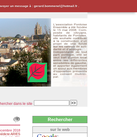
envoyer un message à : gerard.bommenel@hotmail.fr .
ercher dans le site
Rechercher
sur le web
décembre 2018
nédicte ARIES