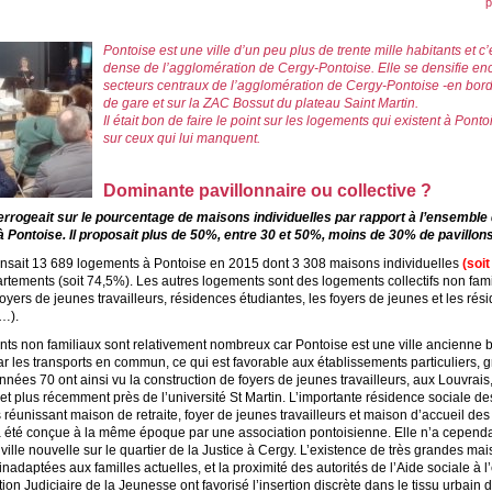
p
Pontoise est une ville d’un peu plus de trente mille habitants et c’
dense de l’agglomération de Cergy-Pontoise. Elle se densifie enc
secteurs centraux de l’agglomération de Cergy-Pontoise -en bord
de gare et sur la ZAC Bossut du plateau Saint Martin.
Il était bon de faire le point sur les logements qui existent à Pon
sur ceux qui lui manquent.
Dominante pavillonnaire ou collective ?
terrogeait sur le pourcentage de maisons individuelles par rapport à l’ensemble
 Pontoise. Il proposait plus de 50%, entre 30 et 50%, moins de 30% de pavillon
ensait 13 689 logements à Pontoise en 2015 dont 3 308 maisons individuelles
(soi
rtements (soit 74,5%). Les autres logements sont des logements collectifs non fam
yers de jeunes travailleurs, résidences étudiantes, les foyers de jeunes et les rés
c…).
ts non familiaux sont relativement nombreux car Pontoise est une ville ancienne 
r les transports en commun, ce qui est favorable aux établissements particuliers, 
années 70 ont ainsi vu la construction de foyers de jeunes travailleurs, aux Louvrais
et plus récemment près de l’université St Martin. L’importante résidence sociale de
 réunissant maison de retraite, foyer de jeunes travailleurs et maison d’accueil de
 été conçue à la même époque par une association pontoisienne. Elle n’a cependa
ville nouvelle sur le quartier de la Justice à Cergy. L’existence de très grandes ma
inadaptées aux familles actuelles, et la proximité des autorités de l’Aide sociale à l
tion Judiciaire de la Jeunesse ont favorisé l’insertion discrète dans le tissu urbain 