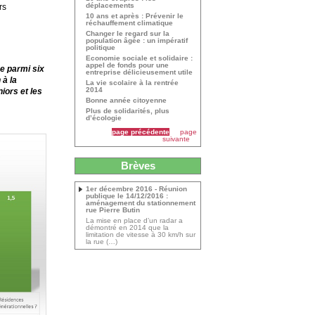
déplacements
rs
10 ans et après : Prévenir le
réchauffement climatique
Changer le regard sur la
population âgée : un impératif
politique
Economie sociale et solidaire :
appel de fonds pour une
e parmi six
entreprise délicieusement utile
 à la
La vie scolaire à la rentrée
2014
iors et les
Bonne année citoyenne
Plus de solidarités, plus
d’écologie
page précédente
page
suivante
Brèves
1er décembre 2016 - Réunion
publique le 14/12/2016 :
aménagement du stationnement
rue Pierre Butin
La mise en place d’un radar a
démontré en 2014 que la
limitation de vitesse à 30 km/h sur
la rue (…)