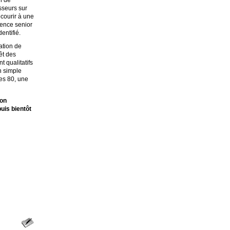
n de
sseurs sur
courir à une
ence senior
entifié.
ation de
rêt des
 qualitatifs
n simple
es 80, une
non
puis bientôt