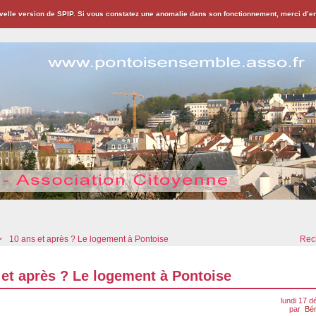
velle version de SPIP. Si vous constatez une anomalie dans son fonctionnement, merci d’
ion Citoyenne
>
10 ans et après ? Le logement à Pontoise
Rech
 et après ? Le logement à Pontoise
lundi 17 
par
Bé