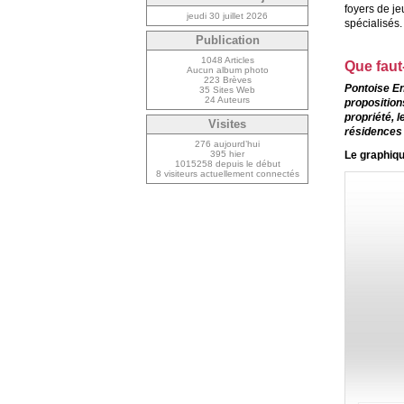
foyers de je
jeudi 30 juillet 2026
spécialisés.
Publication
1048 Articles
Que faut-
Aucun album photo
223 Brèves
Pontoise En
35 Sites Web
24 Auteurs
propositions
propriété, 
Visites
résidences 
276 aujourd’hui
Le graphiqu
395 hier
1015258 depuis le début
8 visiteurs actuellement connectés