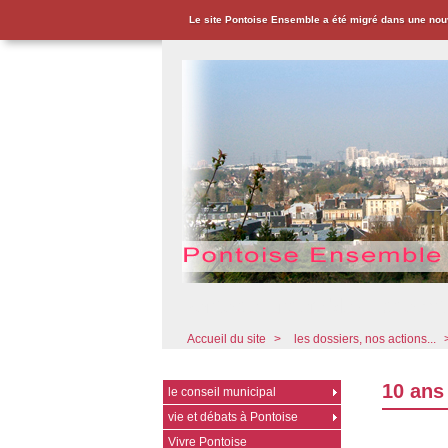
Le site Pontoise Ensemble a été migré dans une nou
Pontoise Ensemble - Associat
Accueil du site
>
les dossiers, nos actions...
10 ans
le conseil municipal
vie et débats à Pontoise
Vivre Pontoise