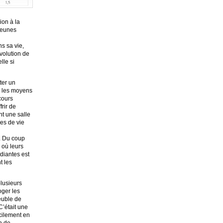
ion à la
 jeunes
s sa vie,
volution de
lle si
ter un
rs les moyens
 cours
frir de
nt une salle
ces de vie
. Du coup
 où leurs
diantes est
t les
plusieurs
oger les
euble de
C’était une
cilement en