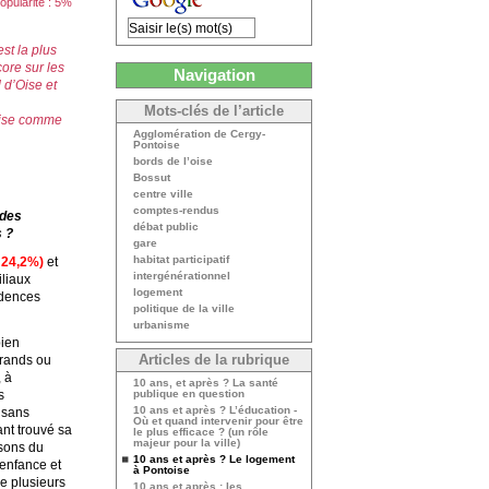
opularité : 5%
est la plus
ore sur les
Navigation
 d’Oise et
Mots-clés de l’article
toise comme
Agglomération de Cergy-
Pontoise
bords de l’oise
Bossut
centre ville
comptes-rendus
 des
débat public
s ?
gare
habitat participatif
t 24,2%)
et
intergénérationnel
iliaux
logement
idences
politique de la ville
urbanisme
bien
grands ou
Articles de la rubrique
, à
10 ans, et après ? La santé
s
publique en question
10 ans et après ? L’éducation -
s sans
Où et quand intervenir pour être
nt trouvé sa
le plus efficace ? (un rôle
majeur pour la ville)
isons du
10 ans et après ? Le logement
’enfance et
à Pontoise
de plusieurs
10 ans et après : les