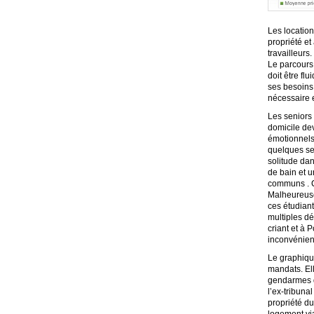
Les locatio
propriété et
travailleur
Le parcours
doit être fl
ses besoins.
nécessaire e
Les seniors
domicile dev
émotionnels 
quelques sem
solitude dan
de bain et u
communs . C
Malheureuse
ces étudiant
multiples d
criant et à 
inconvénient
Le graphique
mandats. Ell
gendarmes du
l’ex-tribuna
propriété d