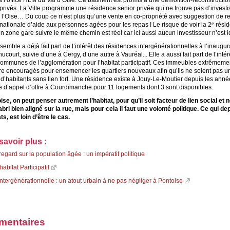
 l’office HLM du Val d’Oise. Ce bâtiment est promis à une démolition-reconstructio
privés. La Ville programme une résidence senior privée qui ne trouve pas d’investi
e l’Oise… Du coup ce n’est plus qu’une vente en co-propriété avec suggestion de re
nationale d’aide aux personnes agées pour les repas ! Le risque de voir la 2
résid
e
 zone gare suivre le même chemin est réel car ici aussi aucun investisseur n’est id
emble a déjà fait part de l’intérêt des résidences intergénérationnelles à l’inaugur
ucourt, suivie d’une à Cergy, d’une autre à Vauréal... Elle a aussi fait part de l’inté
mmunes de l’agglomération pour l’habitat participatif. Ces immeubles extrêmement
tre encouragés pour ensemencer les quartiers nouveaux afin qu’ils ne soient pas u
d’habitants sans lien fort. Une résidence existe à Jouy-Le-Moutier depuis les anné
e d’appel d’offre à Courdimanche pour 11 logements dont 3 sont disponibles.
ise, on peut penser autrement l’habitat, pour qu’il soit facteur de lien social et 
ri bien aligné sur la rue, mais pour cela il faut une volonté politique. Ce qui de
s, est loin d’être le cas.
savoir plus :
egard sur la population âgée : un impératif politique
habitat Participatif
tergénérationnelle : un atout urbain à ne pas négliger à Pontoise
entaires