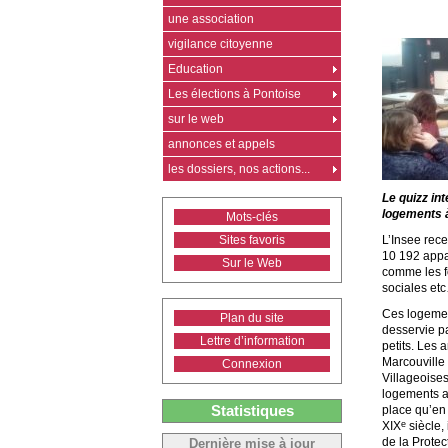
une association
vigilance citoyenne
Education
Les élections à Pontoise
sur le web
annonces et appels
les dossiers, nos actions...
Le quizz in
logements à
Mots-clés
L’Insee rec
Sites favoris
10 192 appa
Sur le Web
comme les fo
sociales et
Ces logemen
Plan du site
desservie pa
Lettre d’information
petits. Les 
Marcouville 
Connexion
Villageoises
logements a
Statistiques
place qu’en 
XIX
siècle, 
e
de la Protec
Dernière mise à jour