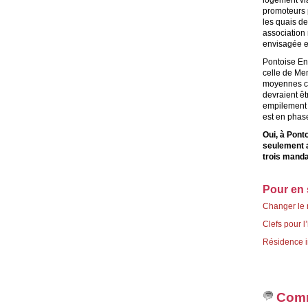
logement via
promoteurs 
les quais d
association 
envisagée en
Pontoise Ens
celle de Men
moyennes co
devraient ê
empilement 
est en phas
Oui, à Ponto
seulement ab
trois mandat
Pour en 
Changer le r
Clefs pour l’
Résidence in
Comm