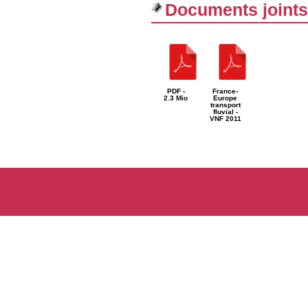
Documents joints
PDF -
France-
2.3 Mio
Europe
transport
fluvial -
VNF 2011