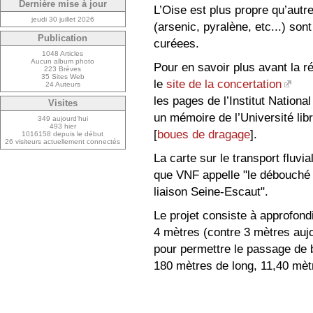
Dernière mise à jour
L’Oise est plus propre qu’autre
jeudi 30 juillet 2026
(arsenic, pyralène, etc...) son
Publication
curéees.
1048 Articles
Aucun album photo
Pour en savoir plus avant la ré
223 Brèves
35 Sites Web
le
site de la concertation
24 Auteurs
les pages de l’Institut Nation
Visites
un mémoire de l’Université li
349 aujourd’hui
493 hier
[
boues de dragage
].
1016158 depuis le début
26 visiteurs actuellement connectés
La carte sur le transport fluv
que VNF appelle "le débouché 
liaison Seine-Escaut".
Le projet consiste à approfondi
4 mètres (contre 3 mètres aujo
pour permettre le passage de 
180 mètres de long, 11,40 mètr