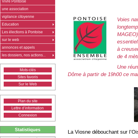
Vivre Pontoise
une association
vigilance citoyenne
Voies na
Education
longtemps
Les élections à Pontoise
MAGEO). 
sur le web
essentiel
annonces et appels
à creuser
les dossiers, nos actions...
de 4 mèt
Une réun
Mots-clés
Dôme à partir de 19h00 ce mar
Sites favoris
Sur le Web
Plan du site
Lettre d’information
Connexion
Statistiques
La Viosne débouchant sur l’Oi