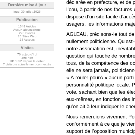
déclarée en préfecture, et de 
Dernière mise à jour
l’eau, à partir de nos facture
jeudi 30 juillet 2026
dispose d’un site facile d’accès
Publication
usagers, les informations maje
1048 Articles
Aucun album photo
AGLEAU, précisons-le tout de s
223 Brèves
35 Sites Web
24 Auteurs
nullement politicienne. Qu’est
notre association est, inévitab
Visites
70 aujourd’hui
question qui touche de nombreu
395 hier
1015052 depuis le début
tous, de la compétence des coll
7 visiteurs actuellement connectés
elle ne sera jamais, politicien
« Â rouler pourÂ » aucun parti 
personnalité politique locale
vote, sachant bien que les éle
eux-mêmes, en fonction des inf
qu’on ait à leur indiquer le che
Nous remercions vivement Pont
conformément à ce que je viens
support de l’opposition munici