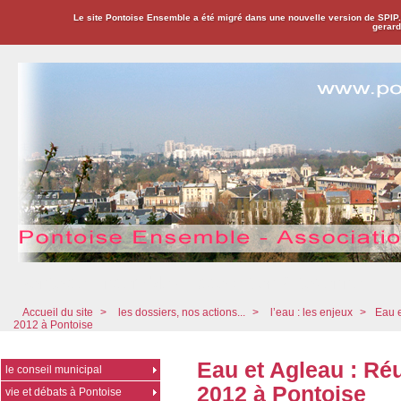
Le site Pontoise Ensemble a été migré dans une nouvelle version de SPIP
gerard
Pontoise Ensemble - Association Citoyenne
Accueil du site
>
les dossiers, nos actions...
>
l’eau : les enjeux
>
Eau e
2012 à Pontoise
Eau et Agleau : Réu
le conseil municipal
2012 à Pontoise
vie et débats à Pontoise