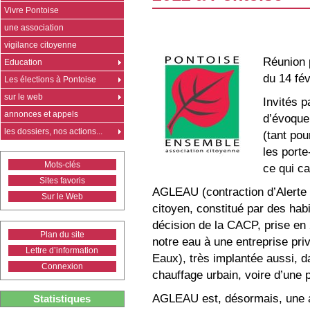
Vivre Pontoise
une association
vigilance citoyenne
Réunion 
Education
du 14 fév
Les élections à Pontoise
sur le web
Invités p
annonces et appels
d’évoquer
les dossiers, nos actions...
(tant pou
les port
Mots-clés
ce qui ca
Sites favoris
AGLEAU (contraction d’Alerte G
Sur le Web
citoyen, constitué par des hab
décision de la CACP, prise en 
Plan du site
notre eau à une entreprise pri
Lettre d’information
Eaux), très implantée aussi, d
Connexion
chauffage urbain, voire d’une p
AGLEAU est, désormais, une a
Statistiques