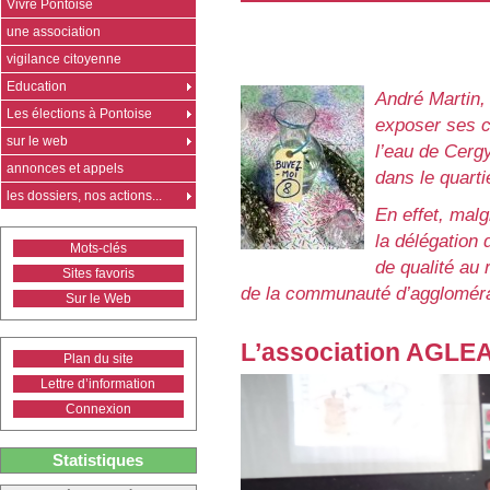
Vivre Pontoise
une association
vigilance citoyenne
Education
André Martin, 
Les élections à Pontoise
exposer ses c
sur le web
l’eau de Cerg
annonces et appels
dans le quarti
les dossiers, nos actions...
En effet, malg
la délégation 
Mots-clés
de qualité au
Sites favoris
de la communauté d’agglomérati
Sur le Web
L’association AGLEAU
Plan du site
Lettre d’information
Connexion
Statistiques