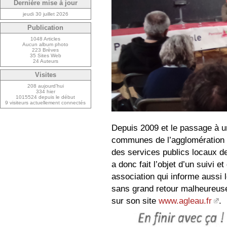
Dernière mise à jour
jeudi 30 juillet 2026
Publication
1048 Articles
Aucun album photo
223 Brèves
35 Sites Web
24 Auteurs
Visites
208 aujourd’hui
334 hier
1015524 depuis le début
9 visiteurs actuellement connectés
Depuis 2009 et le passage à un
communes de l’agglomération c
des services publics locaux de 
a donc fait l’objet d’un suivi e
association qui informe aussi
sans grand retour malheureusem
sur son site
www.agleau.fr
.