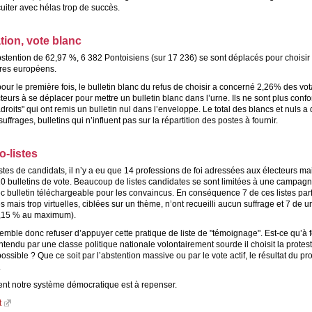
cuiter avec hélas trop de succès.
tion, vote blanc
stention de 62,97 %, 6 382 Pontoisiens (sur 17 236) se sont déplacés pour choisir 
res européens.
ur le première fois, le bulletin blanc du refus de choisir a concerné 2,26% des vota
teurs à se déplacer pour mettre un bulletin blanc dans l’urne. Ils ne sont plus con
droits" qui ont remis un bulletin nul dans l’enveloppe. Le total des blancs et nuls a 
uffrages, bulletins qui n’influent pas sur la répartition des postes à fournir.
o-listes
istes de candidats, il n’y a eu que 14 professions de foi adressées aux électeurs ma
0 bulletins de vote. Beaucoup de listes candidates se sont limitées à une campagn
ec bulletin téléchargeable pour les convaincus. En conséquence 7 de ces listes par
s mais trop virtuelles, ciblées sur un thème, n’ont recueilli aucun suffrage et 7 de u
0,15 % au maximum).
semble donc refuser d’appuyer cette pratique de liste de "témoignage". Est-ce qu’à 
ntendu par une classe politique nationale volontairement sourde il choisit la protest
possible ? Que ce soit par l’abstention massive ou par le vote actif, le résultat du p
.
nt notre système démocratique est à repenser.
t