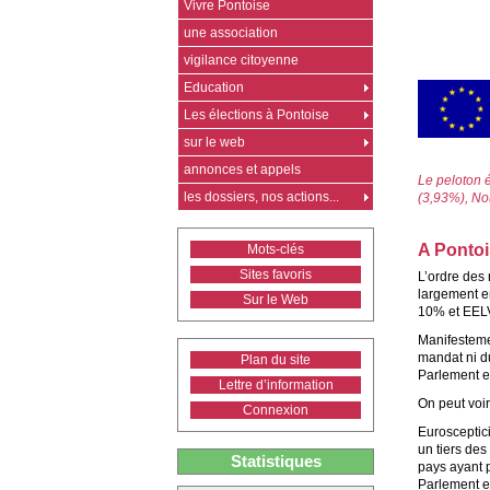
Vivre Pontoise
une association
vigilance citoyenne
Education
Les élections à Pontoise
sur le web
annonces et appels
Le peloton 
les dossiers, nos actions...
(3,93%), No
A Pontoi
Mots-clés
Sites favoris
L’ordre des 
largement e
Sur le Web
10% et EEL
Manifesteme
mandat ni du
Plan du site
Parlement e
Lettre d’information
On peut voir
Connexion
Eurosceptici
un tiers de
Statistiques
pays ayant p
Parlement e