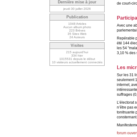
Dernière mise à jour
de court-cir
jeudi 30 juillet 2026
Publication
Participa
1048 Articles
Avec une ab
Aucun album photo
parlementai
223 Brèves
35 Sites Web
24 Auteurs
Repérable po
été 144 élec
Visites
les 54 "mala
215 aujourd’hui
3,10 % des s
334 hier
1015531 depuis le début
10 visiteurs actuellement connectés
Les micr
Sur les 31 l
seulement 1
internet, av
intéressante
suffrages (
L’électorat 
n’être pas e
tonitruante 
consternant
Manifesteme
forum ouver