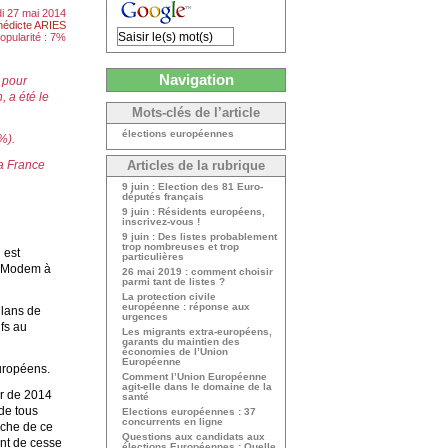
i 27 mai 2014
nédicte ARIES
opularité : 7%
Navigation
s pour
, a été le
Mots-clés de l’article
élections européennes
%).
la France
Articles de la rubrique
9 juin : Election des 81 Euro-
députés français
9 juin : Résidents européens,
inscrivez-vous !
9 juin : Des listes probablement
trop nombreuses et trop
 est
particulières
DI-Modem à
26 mai 2019 : comment choisir
parmi tant de listes ?
La protection civile
européenne : réponse aux
ilans de
urgences
ifs au
Les migrants extra-européens,
garants du maintien des
économies de l’Union
Européenne
européens.
Comment l’Union Européenne
agit-elle dans le domaine de la
ir de 2014
santé
de tous
Elections européennes : 37
concurrents en ligne
rche de ce
Questions aux candidats aux
nt de cesse
élections Européennes : Quelle