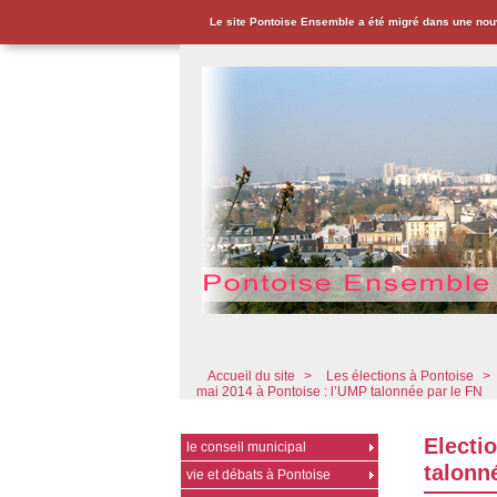
Le site Pontoise Ensemble a été migré dans une nou
Pontoise Ensemble - Associat
Accueil du site
>
Les élections à Pontoise
>
mai 2014 à Pontoise : l’UMP talonnée par le FN
Electi
le conseil municipal
talonn
vie et débats à Pontoise