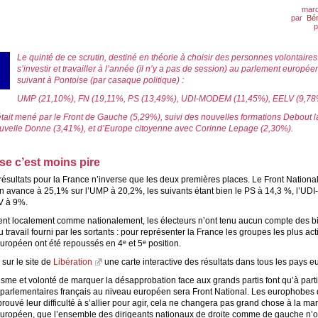
mard
par
Bé
p
Le quinté de ce scrutin, destiné en théorie à choisir des personnes volontaire
s’investir et travailler à l’année (il n’y a pas de session) au parlement européen
suivant à Pontoise (par casaque politique) :
UMP (21,10%), FN (19,11%, PS (13,49%), UDI-MODEM (11,45%), EELV (9,78
était mené par le Front de Gauche (5,29%), suivi des nouvelles formations Debout 
uvelle Donne (3,41%), et d’Europe citoyenne avec Corinne Lepage (2,30%).
se c’est moins pire
résultats pour la France n’inverse que les deux premières places. Le Front National
n avance à 25,1% sur l’UMP à 20,2%, les suivants étant bien le PS à 14,3 %, l’U
V à 9%.
nt localement comme nationalement, les électeurs n’ont tenu aucun compte des b
 travail fourni par les sortants : pour représenter la France les groupes les plus act
uropéen ont été repoussés en 4
et 5
position.
e
e
 sur le site de
Libération
une carte interactive des résultats dans tous les pays 
sme et volonté de marquer la désapprobation face aux grands partis font qu’à part
s parlementaires français au niveau européen sera Front National. Les europhobes 
rouvé leur difficulté à s’allier pour agir, cela ne changera pas grand chose à la ma
uropéen, que l’ensemble des dirigeants nationaux de droite comme de gauche n’o