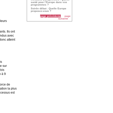
santé pour l’Europe dans vos
programmes ?
Soirée débat : Quelle Europe
proposez-vous ?
page précédente
page
suivante
leurs
nts. Ils ont
fondus avec
donc atteint
is
e sur
fois
n à 9
force de
ation la plus
rocessus est